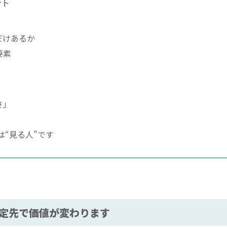
ント
だけあるか
要素
さ」
“見る人”です
定先で価値が変わります