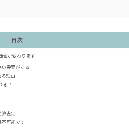
目次
価値が変わります
高い需要がある
れる理由
れる？
逆算査定
は不可能です