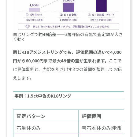
同じリングで
約49倍差
——3層評価の有無で査定額が大き
く動く
同じK18アメジストリングでも、評価範囲の違いで4,000
円から60,000円まで最大
49倍の差
が生まれます。
ここで
は具体事例と、内訳を引き出す3つの質問を整理してお伝
えします。
事例：1.5ct中色のK18リング
査定パターン
評価範囲
石単体のみ
宝石本体のみ評価