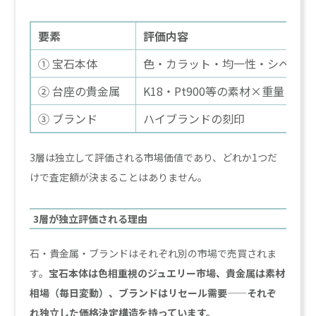
要素
評価内容
① 宝石本体
色・カラット・均一性・シベリア
② 台座の貴金属
K18・Pt900等の素材×重量
③ ブランド
ハイブランドの刻印
3層は独立して評価される市場価値であり、どれか1つだ
けで査定額が決まることはありません。
3層が独立評価される理由
石・貴金属・ブランドはそれぞれ別の市場で売買されま
す。
宝石本体は色相重視のジュエリー市場、貴金属は素材
相場（毎日変動）、ブランドはリセール需要——それぞ
れ独立した価格決定構造を持っています。