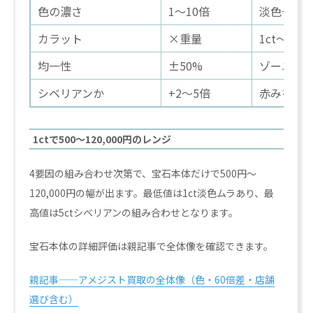
色の濃さ
1〜10倍
淡色→中
カラット
×重量
1ct〜5c
均一性
±50%
ゾーニン
シベリアンか
+2〜5倍
赤みを帯
1ctで500〜120,000円のレンジ
4要因の組み合わせ次第で、宝石本体だけで500円〜
120,000円の幅が出ます。最低値は1ct淡色ムラあり、最
高値は5ctシベリアンの組み合わせとなります。
宝石本体の詳細評価は親記事で全体像を確認できます。
親記事——アメジスト買取の全体像（色・60倍差・店舗
選び含む）