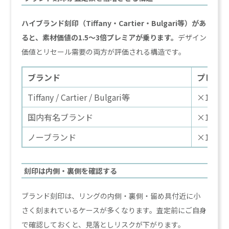
ハイブランド刻印（Tiffany・Cartier・Bulgari等）があ
ると、素材価値の1.5〜3倍プレミアが乗ります。
デザイン
価値とリセール需要の両方が評価される構造です。
ブランド
プレミ
Tiffany / Cartier / Bulgari等
×1.5〜
国内有名ブランド
×1.2〜1
ノーブランド
×1.0
刻印は内側・裏側を確認する
ブランド刻印は、リングの内側・裏側・留め具付近に小
さく刻まれているケースが多くなります。査定前にご自身
で確認しておくと、見落としリスクが下がります。