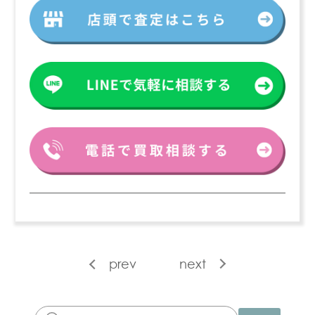
prev
next