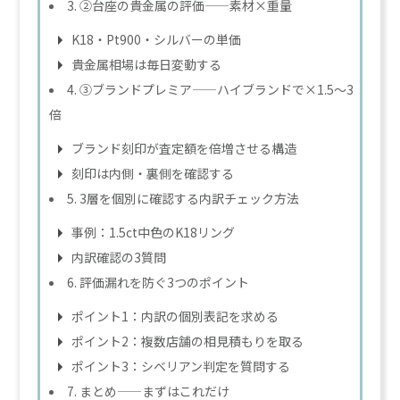
3. ②台座の貴金属の評価——素材×重量
K18・Pt900・シルバーの単価
貴金属相場は毎日変動する
4. ③ブランドプレミア——ハイブランドで×1.5〜3
倍
ブランド刻印が査定額を倍増させる構造
刻印は内側・裏側を確認する
5. 3層を個別に確認する内訳チェック方法
事例：1.5ct中色のK18リング
内訳確認の3質問
6. 評価漏れを防ぐ3つのポイント
ポイント1：内訳の個別表記を求める
ポイント2：複数店舗の相見積もりを取る
ポイント3：シベリアン判定を質問する
7. まとめ——まずはこれだけ