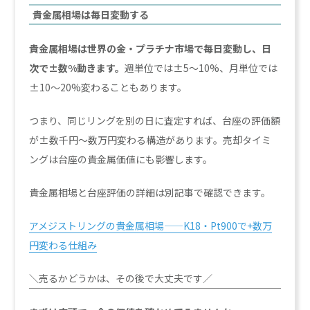
貴金属相場は毎日変動する
貴金属相場は世界の金・プラチナ市場で毎日変動し、日
次で±数%動きます。
週単位では±5〜10%、月単位では
±10〜20%変わることもあります。
つまり、同じリングを別の日に査定すれば、台座の評価額
が±数千円〜数万円変わる構造があります。売却タイミ
ングは台座の貴金属価値にも影響します。
貴金属相場と台座評価の詳細は別記事で確認できます。
アメジストリングの貴金属相場——K18・Pt900で+数万
円変わる仕組み
＼売るかどうかは、その後で大丈夫です／