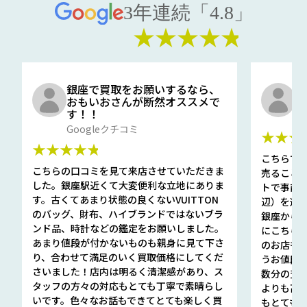
3年連続「4.8」
★★★★★
銀座で買取をお願いするなら、
口
おもいおさんが断然オススメで
と
す！！
G
Googleクチコミ
★★★
★★★★★
こちらで
こちらの口コミを見て来店させていただきま
売ること
した。銀座駅近くて大変便利な立地にありま
トで事前
す。古くてあまり状態の良くないVUITTON
辺）を選ん
のバッグ、財布、ハイブランドではないブラ
銀座から徒
ンド品、時計などの鑑定をお願いしました。
にこちら
あまり値段が付かないものも親身に見て下さ
のお店も指輪
り、合わせて満足のいく買取価格にしてくだ
うお値段
さいました！店内は明るく清潔感があり、ス
数分の査定
タッフの方々の対応もとても丁寧で素晴らし
よりも高
いです。色々なお話もできてとても楽しく買
もとても