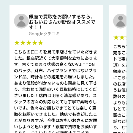
銀座で買取をお願いするなら、
口
おもいおさんが断然オススメで
と
す！！
G
Googleクチコミ
★★★
★★★★★
こちらで
こちらの口コミを見て来店させていただきま
売ること
した。銀座駅近くて大変便利な立地にありま
トで事前
す。古くてあまり状態の良くないVUITTON
辺）を選ん
のバッグ、財布、ハイブランドではないブラ
銀座から徒
ンド品、時計などの鑑定をお願いしました。
にこちら
あまり値段が付かないものも親身に見て下さ
のお店も指輪
り、合わせて満足のいく買取価格にしてくだ
うお値段
さいました！店内は明るく清潔感があり、ス
数分の査定
タッフの方々の対応もとても丁寧で素晴らし
よりも高
いです。色々なお話もできてとても楽しく買
もとても
取をお願いできました。他店でも売却したこ
額のこと
とがありますが、今後はおもいおさんにお願
話など細か
いしようと思います！銀座で買取をお願いす
り、とて
るなら、おもいおさんが断然オススメで