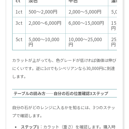
ct
淡色
中色
濃色
1ct
500〜2,000円
2,000〜5,000円
5,000〜
3ct
2,000〜6,000円
6,000〜15,000円
15,000
円
5ct
5,000〜10,000
10,000〜25,000
25,000
円
円
円
カラットが上がっても、色グレードが低ければ価値は伸び
にくいです。逆に1ctでもシベリアンなら30,000円に到達
します。
テーブルの読み方——自分の石の位置確認3ステップ
自分の石がどのレンジに入るかを知るには、3つのステッ
プで確認します。
ステップ1
：カラット（重さ）を確認します。購入時