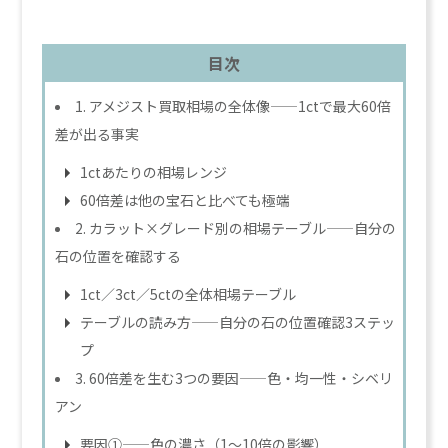
目次
1. アメジスト買取相場の全体像——1ctで最大60倍
差が出る事実
1ctあたりの相場レンジ
60倍差は他の宝石と比べても極端
2. カラット×グレード別の相場テーブル——自分の
石の位置を確認する
1ct／3ct／5ctの全体相場テーブル
テーブルの読み方——自分の石の位置確認3ステッ
プ
3. 60倍差を生む3つの要因——色・均一性・シベリ
アン
要因①——色の濃さ（1〜10倍の影響）