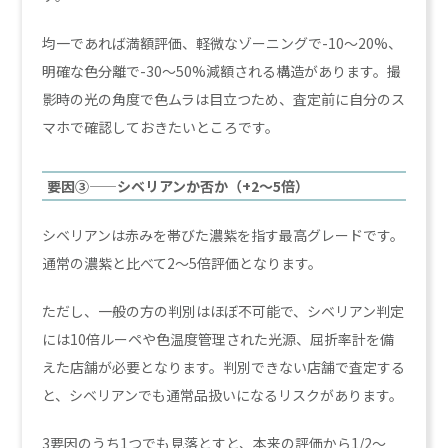
均一であれば満額評価、軽微なゾーニングで-10〜20%、
明確な色分離で-30〜50%減額される構造があります。撮
影時の光の角度で色ムラは目立つため、査定前に自分のス
マホで確認しておきたいところです。
要因③——シベリアンか否か（+2〜5倍）
シベリアンは赤みを帯びた濃紫を指す最高グレードです。
通常の濃紫と比べて2〜5倍評価となります。
ただし、一般の方の判別はほぼ不可能で、シベリアン判定
には10倍ルーペや色温度管理された光源、屈折率計を備
えた店舗が必要となります。判別できない店舗で査定する
と、シベリアンでも通常品扱いになるリスクがあります。
3要因のうち1つでも見落とすと、本来の評価から1/2〜