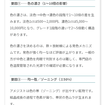
要因①——色の濃さ（1〜10倍の影響）
色の濃さは、淡色→中色→濃色の段階で1〜10倍の差を生
みます。淡色1ctは500〜2,000円、濃色1ctは5,000〜
10,000円となり、グレード1段階の違いで2〜5倍動く構造
があります。
色の濃さを決めるのは、鉄＋放射線による発色メカニズ
ムです。発色が強く均一なほど評価が上がります。一般の
方が中色と濃色を肉眼で判別するのは難しく、専門店の
色温度管理された光源での確認が必要になります。
要因②——均一性／ゾーニング（±50%）
アメジストは色の帯（ゾーニング）が出やすい鉱物です。
結晶成長の過程で色素が偏り、帯状の色ムラが生まれま
す。