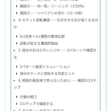
要因②——均一性／ゾーニング（±50%）
要因③——シベリアンか否か（+2〜5倍）
4. カラット逆転構造——なぜ大きな石が安くなるの
か
5ct淡色＜1ct濃色の数値比較
逆転が起きる構造的理由
5. 自分の石はどのレンジか——3パターンで確認す
る
3パターン査定シミュレーション
自分のケースに該当する判定ヒント
6. 相場の最低値で売らないために——確認の3ステ
ップ
行動の軽さ
3ステップで確認する
7. まとめ——まずはこれだけ