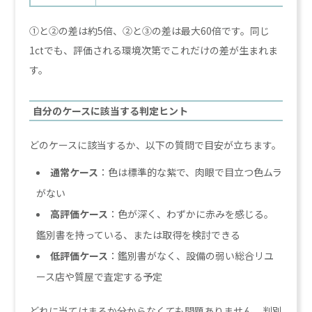
①と②の差は約5倍、②と③の差は最大60倍です。同じ
1ctでも、評価される環境次第でこれだけの差が生まれま
す。
自分のケースに該当する判定ヒント
どのケースに該当するか、以下の質問で目安が立ちます。
通常ケース
：色は標準的な紫で、肉眼で目立つ色ムラ
がない
高評価ケース
：色が深く、わずかに赤みを感じる。
鑑別書を持っている、または取得を検討できる
低評価ケース
：鑑別書がなく、設備の弱い総合リユ
ース店や質屋で査定する予定
どれに当てはまるか分からなくても問題ありません。判別