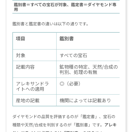
鑑別書＝すべての宝石が対象、鑑定書＝ダイヤモンド専
用
鑑別書と鑑定書の違いは以下の通りです。
項目
鑑別書
鑑
ト
対象
すべての宝石
ダ
記載内容
鉱物種の特定、天然/合成の
4
判別、処理の有無
ィ
アレキサンドラ
◎（必要）
×
イトへの適用
産地の記載
機関によっては記載あり
な
ダイヤモンドの品質を評価するのが「鑑定書」、宝石の
種類や天然/合成を判別するのが「鑑別書」です。
アレキ