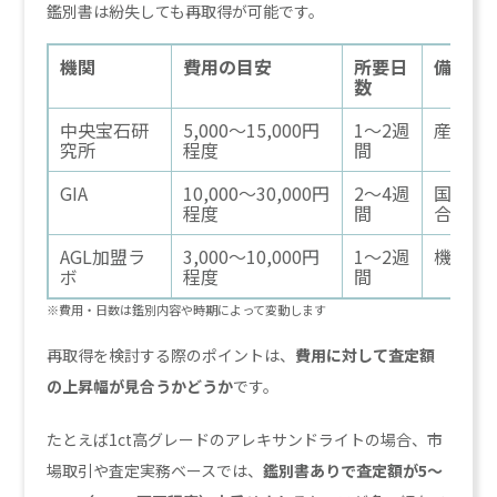
鑑別書は紛失しても再取得が可能です。
機関
費用の目安
所要日
備考
数
中央宝石研
5,000〜15,000円
1〜2週
産地特
究所
程度
間
GIA
10,000〜30,000円
2〜4週
国際基
程度
間
合に有
AGL加盟ラ
3,000〜10,000円
1〜2週
機関に
ボ
程度
間
※費用・日数は鑑別内容や時期によって変動します
再取得を検討する際のポイントは、
費用に対して査定額
の上昇幅が見合うかどうか
です。
たとえば1ct高グレードのアレキサンドライトの場合、市
場取引や査定実務ベースでは、
鑑別書ありで査定額が5〜