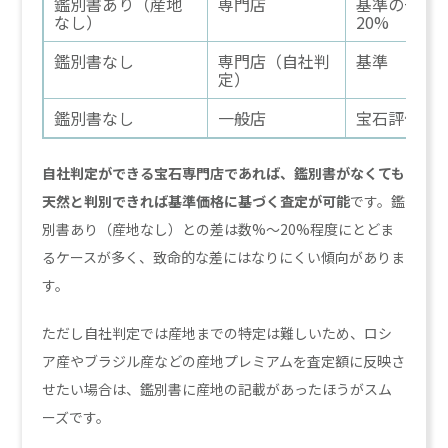
鑑別書あり（産地
専門店
基準の+5〜
なし）
20%
鑑別書なし
専門店（自社判
基準
定）
鑑別書なし
一般店
宝石評価な
自社判定ができる宝石専門店であれば、鑑別書がなくても
天然と判別できれば基準価格に基づく査定が可能
です。鑑
別書あり（産地なし）との差は数%〜20%程度にとどま
るケースが多く、致命的な差にはなりにくい傾向がありま
す。
ただし自社判定では産地までの特定は難しいため、ロシ
ア産やブラジル産などの産地プレミアムを査定額に反映さ
せたい場合は、鑑別書に産地の記載があったほうがスム
ーズです。