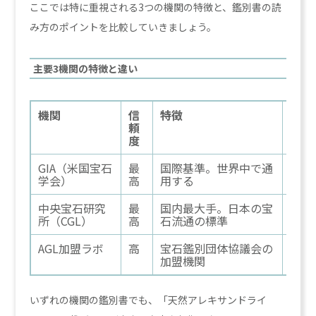
ここでは特に重視される3つの機関の特徴と、鑑別書の読
み方のポイントを比較していきましょう。
主要3機関の特徴と違い
機関
信
特徴
アレ
頼
度
GIA（米国宝石
最
国際基準。世界中で通
産地
学会）
高
用する
ーか
中央宝石研究
最
国内最大手。日本の宝
産地
所（CGL）
高
石流通の標準
一般
AGL加盟ラボ
高
宝石鑑別団体協議会の
統一
加盟機関
る判
いずれの機関の鑑別書でも、「天然アレキサンドライ