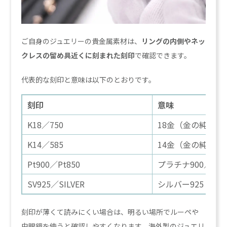
ご自身のジュエリーの貴金属素材は、
リングの内側やネッ
クレスの留め具近くに刻まれた刻印
で確認できます。
代表的な刻印と意味は以下のとおりです。
刻印
意味
K18／750
18金（金の純度75
K14／585
14金（金の純度58
Pt900／Pt850
プラチナ900／850
SV925／SILVER
シルバー925
刻印が薄くて読みにくい場合は、明るい場所でルーペや
虫眼鏡を使うと確認しやすくなります。海外製のジュエリ