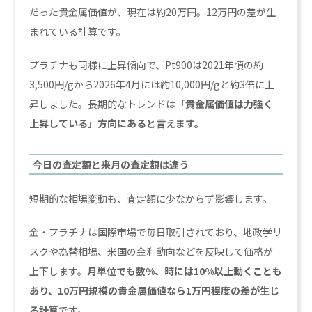
だった貴金属価値が、現在は約20万円。12万円の差が生
まれている計算です。
プラチナも同様に上昇傾向で、Pt900は2021年頃の約
3,500円/gから2026年4月には約10,000円/gと約3倍に上
昇しました。長期的なトレンドは
「貴金属価値は力強く
上昇している」方向にあると言えます。
今日の査定額と来月の査定額は違う
短期的な相場変動も、査定額に少なからず影響します。
金・プラチナは国際市場で毎日取引されており、地政学リ
スクや為替相場、米国の金利動向などを反映して価格が
上下します。
月単位でも数%、時には10%以上動くことも
あり、10万円規模の貴金属価値なら1万円程度の差が生じ
る計算
です。