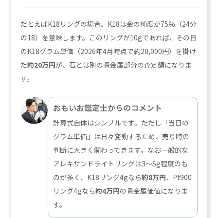
たとえばK18リングの場合、K18は金の純度が75%（24分
の18）を意味します。このリングが10gであれば、その日
のK18グラム単価（2026年4月時点で約20,000円）を掛け
た
約20万円
が、石とは別の貴金属部分の査定額になりま
す。
おもいお鑑定士からのコメント
計算式自体はシンプルです。ただし「当日の
グラム単価」は日々変動するため、売り時の
判断に大きく関わってきます。なお一般的な
アレキサンドライトリングは3〜5g程度のも
のが多く、K18リング4gなら
約8万円
、Pt900
リング4gなら
約4万円
の貴金属価値になりま
す。