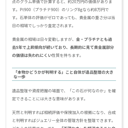
点のグラム単価で計算すると、約20万円の価値がありま
す。Pt900（プラチナ900）のリング8gなら約8万円で
す。石単体の評価がゼロであっても、貴金属の重さ分は当
日の相場でしっかり査定されます。
貴金属の相場は日々変動しますが、
金・プラチナとも過
去5年で上昇傾向が続いており、長期的に見て貴金属部分
の価値は失われにくい
性質を持ちます。
「本物かどうかが判明する」こと自体が遺品整理の大き
な一歩
遺品整理や資産把握の場面で、「この石が何なのか」を確
定できることには大きな意味があります。
天然と判明すれば相続評価や保険加入の根拠になり、合成
と判明すればジュエリー全体の管理方針を整理できます。