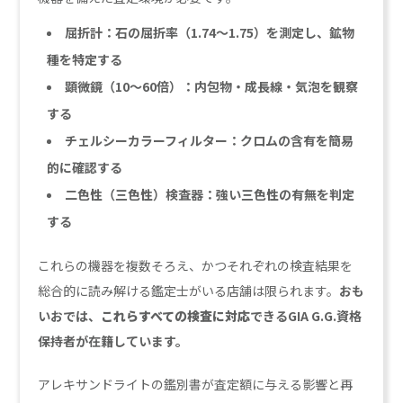
屈折計：石の屈折率（1.74〜1.75）を測定し、鉱物
種を特定する
顕微鏡（10〜60倍）：内包物・成長線・気泡を観察
する
チェルシーカラーフィルター：クロムの含有を簡易
的に確認する
二色性（三色性）検査器：強い三色性の有無を判定
する
これらの機器を複数そろえ、かつそれぞれの検査結果を
総合的に読み解ける鑑定士がいる店舗は限られます。
おも
いおでは、
これらすべての検査に対応
できるGIA G.G.資格
保持者が在籍しています。
アレキサンドライトの鑑別書が査定額に与える影響と再