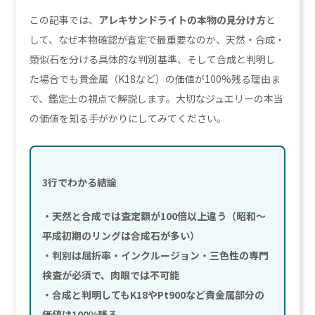
この記事では、
アレキサンドライトの本物の見分け方
と
して、なぜ本物確認が査定で最重要なのか、天然・合成・
類似石を分ける具体的な判別基準、そして合成と判明し
た場合でも貴金属（K18など）の価値が100%残る理由ま
で、鑑定士の視点で解説します。大切なジュエリーの本当
の価値を知る手がかりにしてみてください。
3行でわかる結論
・天然と合成では査定額が100倍以上違う（昭和〜
平成初期のリングは合成石が多い）
・判別は屈折率・インクルージョン・三色性の専門
検査が必須で、肉眼では不可能
・合成と判明してもK18やPt900など貴金属部分の
価値は100%残る