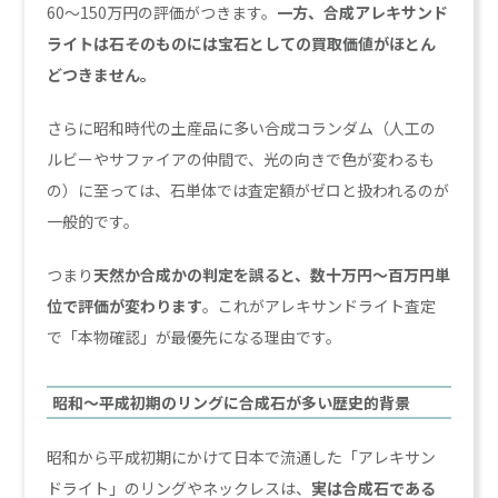
60〜150万円の評価がつきます。
一方、合成アレキサンド
ライトは石そのものには宝石としての買取価値がほとん
どつきません。
さらに昭和時代の土産品に多い合成コランダム（人工の
ルビーやサファイアの仲間で、光の向きで色が変わるも
の）に至っては、石単体では査定額がゼロと扱われるのが
一般的です。
つまり
天然か合成かの判定を誤ると、数十万円〜百万円単
位で評価が変わります
。これがアレキサンドライト査定
で「本物確認」が最優先になる理由です。
昭和〜平成初期のリングに合成石が多い歴史的背景
昭和から平成初期にかけて日本で流通した「アレキサン
ドライト」のリングやネックレスは、
実は合成石である