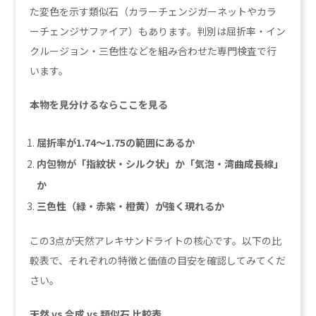
た変色を示す類似石（カラーチェンジガーネットやカラ
ーチェンジサファイア）もあります。判別は屈折率・イン
クルージョン・三色性などを組み合わせた専門検査で行
います。
本物を見分けるならここを見る
屈折率が1.74〜1.75の範囲にあるか
内包物が「指紋状・シルク状」か「気泡・湾曲成長線」
か
三色性（緑・赤紫・橙黄）が強く現れるか
この3点が天然アレキサンドライトの核心です。以下の比
較表で、それぞれの特徴と価値の目安を確認してみてくだ
さい。
天然 vs 合成 vs 類似石 比較表