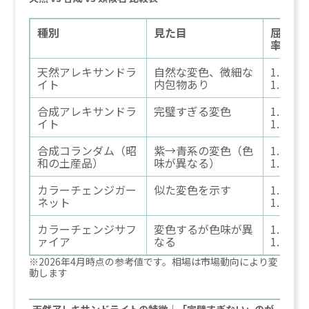
種別
見た目
屈折
率
天然アレキサンドラ
自然な変色、微細な
1.74〜
イト
内包物あり
1.75
合成アレキサンドラ
完璧すぎる変色
1.74〜
イト
1.75
合成コランダム（昭
紫→青系の変色（色
1.76〜
和の土産品）
味が異なる）
1.77
カラーチェンジガー
似た変色を示す
1.73〜
ネット
1.75
カラーチェンジサフ
変色するが色味が異
1.76〜
ァイア
なる
1.77
※2026年4月時点の参考値です。相場は市場動向により変
動します