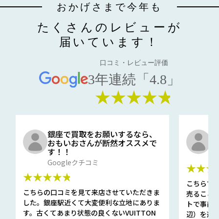
おかげさまで今年も
たくさんのレビューが
届いています！
口コミ・レビュー評価
3年連続「4.8」
★★★★★
銀座で買取をお願いするなら、
口
おもいおさんが断然オススメで
と
す！！
G
Googleクチコミ
★★★
★★★★★
こちらで
こちらの口コミを見て来店させていただきま
売ること
した。銀座駅近くて大変便利な立地にありま
トで事前
す。古くてあまり状態の良くないVUITTON
辺）を選ん