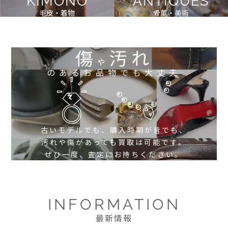
KIMONO
ANTIQUES
毛皮・着物
骨董・美術
傷
汚れ
や
のあるお品物でも大丈夫
古いモデルでも、購入時期が昔でも、
汚れや傷があっても買取は可能です。
ぜひ一度、査定にお持ちください。
INFORMATION
最新情報