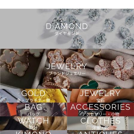
DIAMOND
ダイヤモンド
JEWELRY
ブランドジュエリー
GOLD
JEWELRY
金・プラチナ・銀
宝石
BAG
ACCESSORIES
バッグ
アクセサリー・小物
WATCH
CLOTHES
時計
洋服・靴