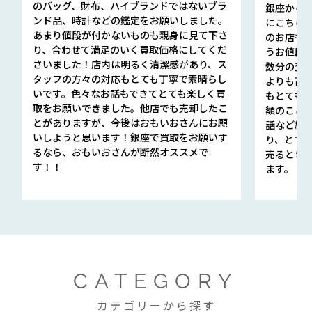
のバッグ、財布、ハイブランドではないブラ
銀座から徒
ンド品、時計などの鑑定をお願いしました。
にこちら
あまり値段が付かないものも親身に見て下さ
のお店も指輪
り、合わせて満足のいく買取価格にしてくだ
うお値段
さいました！店内は明るく清潔感があり、ス
数分の査定
タッフの方々の対応もとても丁寧で素晴らし
よりも高
いです。色々なお話もできてとても楽しく買
もとても
取をお願いできました。他店でも売却したこ
額のこと
とがありますが、今後はおもいおさんにお願
話など細か
いしようと思います！銀座で買取をお願いす
り、とて
るなら、おもいおさんが断然オススメで
売るとき
す！！
ます。
CATEGORY
カテゴリーから探す