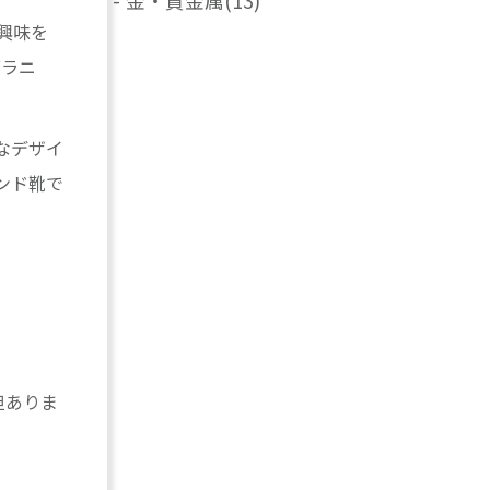
-
金・貴金属
(13)
興味を
ブラニ
なデザイ
ンド靴で
担ありま