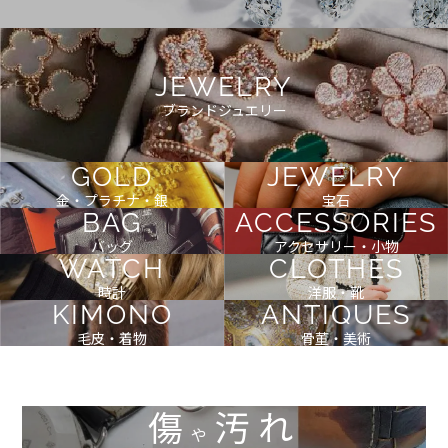
JEWELRY
ブランドジュエリー
GOLD
JEWELRY
金・プラチナ・銀
宝石
BAG
ACCESSORIES
バッグ
アクセサリー・小物
WATCH
CLOTHES
時計
洋服・靴
KIMONO
ANTIQUES
毛皮・着物
骨董・美術
傷
汚れ
や