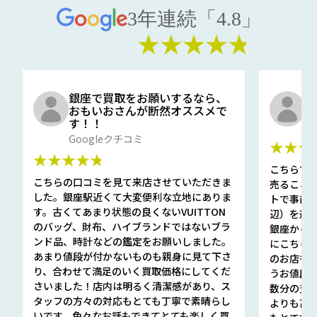
3年連続「4.8」
★★★★★
銀座で買取をお願いするなら、
口
おもいおさんが断然オススメで
と
す！！
G
Googleクチコミ
★★★
★★★★★
こちらで
こちらの口コミを見て来店させていただきま
売ること
した。銀座駅近くて大変便利な立地にありま
トで事前
す。古くてあまり状態の良くないVUITTON
辺）を選ん
のバッグ、財布、ハイブランドではないブラ
銀座から徒
ンド品、時計などの鑑定をお願いしました。
にこちら
あまり値段が付かないものも親身に見て下さ
のお店も指輪
り、合わせて満足のいく買取価格にしてくだ
うお値段
さいました！店内は明るく清潔感があり、ス
数分の査定
タッフの方々の対応もとても丁寧で素晴らし
よりも高
いです。色々なお話もできてとても楽しく買