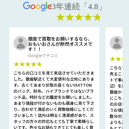
3年連続「4.8」
★★★★★
銀座で買取をお願いするなら、
口
おもいおさんが断然オススメで
と
す！！
G
Googleクチコミ
★★★
★★★★★
こちらで
こちらの口コミを見て来店させていただきま
売ること
した。銀座駅近くて大変便利な立地にありま
トで事前
す。古くてあまり状態の良くないVUITTON
辺）を選ん
のバッグ、財布、ハイブランドではないブラ
銀座から徒
ンド品、時計などの鑑定をお願いしました。
にこちら
あまり値段が付かないものも親身に見て下さ
のお店も指輪
り、合わせて満足のいく買取価格にしてくだ
うお値段
さいました！店内は明るく清潔感があり、ス
数分の査定
タッフの方々の対応もとても丁寧で素晴らし
よりも高
いです。色々なお話もできてとても楽しく買
もとても