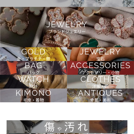
JEWELRY
ブランドジュエリー
GOLD
JEWELRY
金・プラチナ・銀
宝石
BAG
ACCESSORIES
バッグ
アクセサリー・小物
WATCH
CLOTHES
時計
洋服・靴
KIMONO
ANTIQUES
毛皮・着物
骨董・美術
傷
汚れ
や