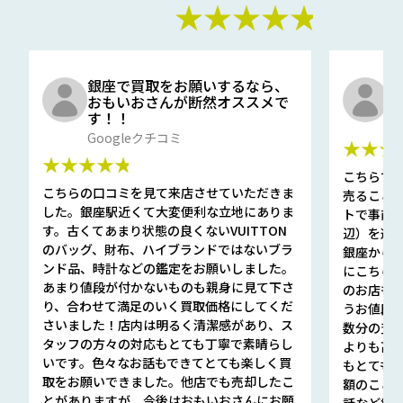
★★★★★
銀座で買取をお願いするなら、
口
おもいおさんが断然オススメで
と
す！！
G
Googleクチコミ
★★★
★★★★★
こちらで
こちらの口コミを見て来店させていただきま
売ること
した。銀座駅近くて大変便利な立地にありま
トで事前
す。古くてあまり状態の良くないVUITTON
辺）を選ん
のバッグ、財布、ハイブランドではないブラ
銀座から徒
ンド品、時計などの鑑定をお願いしました。
にこちら
あまり値段が付かないものも親身に見て下さ
のお店も指輪
り、合わせて満足のいく買取価格にしてくだ
うお値段
さいました！店内は明るく清潔感があり、ス
数分の査定
タッフの方々の対応もとても丁寧で素晴らし
よりも高
いです。色々なお話もできてとても楽しく買
もとても
取をお願いできました。他店でも売却したこ
額のこと
とがありますが、今後はおもいおさんにお願
話など細か