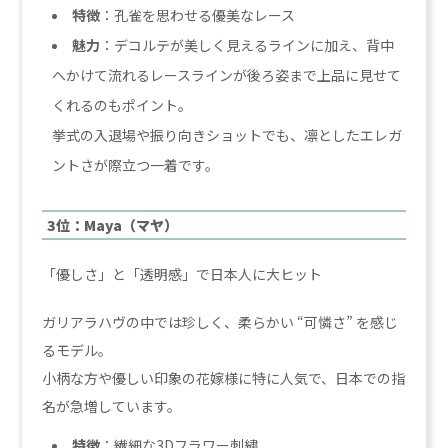
特徴
：孔雀を思わせる優美なレース
魅力
：デコルテが美しく見えるラインに加え、背中
へかけて流れるレースラインが後ろ姿まで上品に見せて
くれるのもポイント。
挙式の入退場や振り向きショットでも、凛としたエレガ
ントさが際立つ一着です。
3位：Maya（マヤ）
「優しさ」と「透明感」で日本人に大ヒット
ガリアラハヴの中では珍しく、柔らかい “可憐さ” を感じ
るモデル。
小柄な方や優しい印象の花嫁様に特に人気で、日本での指
名が急増しています。
特徴
：繊細な3Dフラワー刺繍