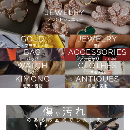
JEWELRY
ブランドジュエリー
GOLD
JEWELRY
金・プラチナ・銀
宝石
BAG
ACCESSORIES
バッグ
アクセサリー・小物
WATCH
CLOTHES
時計
洋服・靴
KIMONO
ANTIQUES
毛皮・着物
骨董・美術
傷
汚れ
や
のあるお品物でも大丈夫