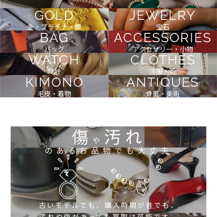
GOLD
JEWELRY
金・プラチナ・銀
宝石
BAG
ACCESSORIES
バッグ
アクセサリー・小物
WATCH
CLOTHES
時計
洋服・靴
KIMONO
ANTIQUES
毛皮・着物
骨董・美術
傷
汚れ
や
のあるお品物でも大丈夫
古いモデルでも、購入時期が昔でも、
汚れや傷があっても買取は可能です。