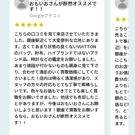
おもいおさんが断然オススメで
と
す！！
G
Googleクチコミ
★★★
★★★★★
こちらで
こちらの口コミを見て来店させていただきま
売ること
した。銀座駅近くて大変便利な立地にありま
トで事前
す。古くてあまり状態の良くないVUITTON
辺）を選ん
のバッグ、財布、ハイブランドではないブラ
銀座から徒
ンド品、時計などの鑑定をお願いしました。
にこちら
あまり値段が付かないものも親身に見て下さ
のお店も指輪
り、合わせて満足のいく買取価格にしてくだ
うお値段
さいました！店内は明るく清潔感があり、ス
数分の査定
タッフの方々の対応もとても丁寧で素晴らし
よりも高
いです。色々なお話もできてとても楽しく買
もとても
取をお願いできました。他店でも売却したこ
額のこと
とがありますが、今後はおもいおさんにお願
話など細か
いしようと思います！銀座で買取をお願いす
り、とて
るなら、おもいおさんが断然オススメで
売るとき
す！！
ます。