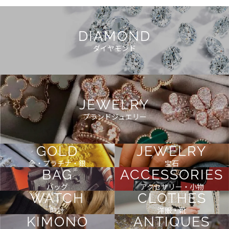
DIAMOND
ダイヤモンド
JEWELRY
ブランドジュエリー
GOLD
JEWELRY
金・プラチナ・銀
宝石
BAG
ACCESSORIES
バッグ
アクセサリー・小物
WATCH
CLOTHES
時計
洋服・靴
KIMONO
ANTIQUES