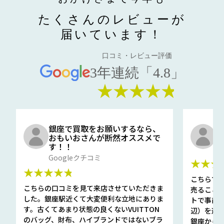
たくさんのレビューが
届いています！
口コミ・レビュー評価
3年連続「4.8」
★★★★★
銀座で買取をお願いするなら、
口
おもいおさんが断然オススメで
と
す！！
G
Googleクチコミ
★★★
★★★★★
こちらで
こちらの口コミを見て来店させていただきま
売ること
した。銀座駅近くて大変便利な立地にありま
トで事前
す。古くてあまり状態の良くないVUITTON
辺）を選ん
のバッグ、財布、ハイブランドではないブラ
銀座から徒