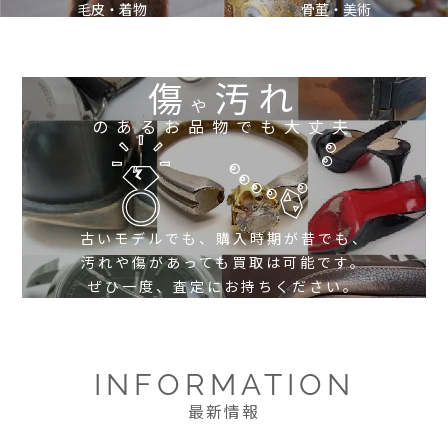
毛皮・着物
骨董・美術
傷
汚れ
や
のあるお品物でも大丈夫
古いモデルでも、購入時期が昔でも、
汚れや傷があっても買取は可能です。
ぜひ一度、査定にお持ちください。
INFORMATION
最新情報