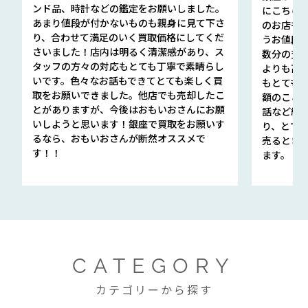
ンド品、時計などの鑑定をお願いしました。
にこちら
あまり値段が付かないものも親身に見て下さ
のお店も指輪
り、合わせて満足のいく買取価格にしてくだ
うお値段
さいました！店内は明るく清潔感があり、ス
数分の査定
タッフの方々の対応もとても丁寧で素晴らし
よりも高
いです。色々なお話もできてとても楽しく買
もとても
取をお願いできました。他店でも売却したこ
額のこと
とがありますが、今後はおもいおさんにお願
話など細か
いしようと思います！銀座で買取をお願いす
り、とて
るなら、おもいおさんが断然オススメで
売るとき
す！！
ます。
CATEGORY
カテゴリーから探す