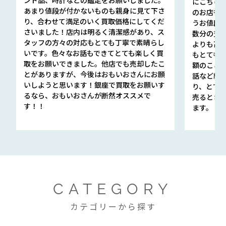
にこちら
あまり値段が付かないものも親身に見て下さ
のお店も指輪
り、合わせて満足のいく買取価格にしてくだ
うお値段
さいました！店内は明るく清潔感があり、ス
数分の査定
タッフの方々の対応もとても丁寧で素晴らし
よりも高
いです。色々なお話もできてとても楽しく買
もとても
取をお願いできました。他店でも売却したこ
額のこと
とがありますが、今後はおもいおさんにお願
話など細か
いしようと思います！銀座で買取をお願いす
り、とて
るなら、おもいおさんが断然オススメで
売るとき
す！！
ます。
CATEGORY
カテゴリーから探す