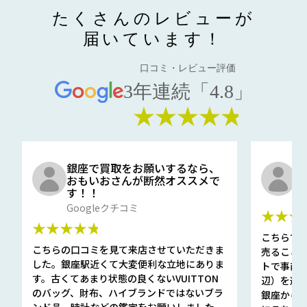
たくさんのレビューが
届いています！
口コミ・レビュー評価
3年連続「4.8」
★★★★★
銀座で買取をお願いするなら、
口
おもいおさんが断然オススメで
と
す！！
G
Googleクチコミ
★★★
★★★★★
こちらで
こちらの口コミを見て来店させていただきま
売ること
した。銀座駅近くて大変便利な立地にありま
トで事前
す。古くてあまり状態の良くないVUITTON
辺）を選ん
のバッグ、財布、ハイブランドではないブラ
銀座から徒
ンド品、時計などの鑑定をお願いしました。