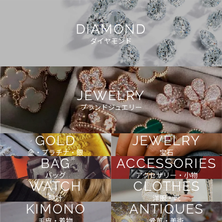
DIAMOND
ダイヤモンド
JEWELRY
ブランドジュエリー
GOLD
JEWELRY
金・プラチナ・銀
宝石
BAG
ACCESSORIES
バッグ
アクセサリー・小物
WATCH
CLOTHES
時計
洋服・靴
KIMONO
ANTIQUES
毛皮・着物
骨董・美術