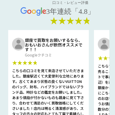
口コミ・レビュー評価
3年連続「4.8」
★★★★★
銀座で買取をお願いするなら、
口
おもいおさんが断然オススメで
と
す！！
G
Googleクチコミ
★★★
★★★★★
こちらで
こちらの口コミを見て来店させていただきま
売ること
した。銀座駅近くて大変便利な立地にありま
トで事前
す。古くてあまり状態の良くないVUITTON
辺）を選ん
のバッグ、財布、ハイブランドではないブラ
銀座から徒
ンド品、時計などの鑑定をお願いしました。
にこちら
あまり値段が付かないものも親身に見て下さ
のお店も指輪
り、合わせて満足のいく買取価格にしてくだ
うお値段
さいました！店内は明るく清潔感があり、ス
数分の査定
タッフの方々の対応もとても丁寧で素晴らし
よりも高