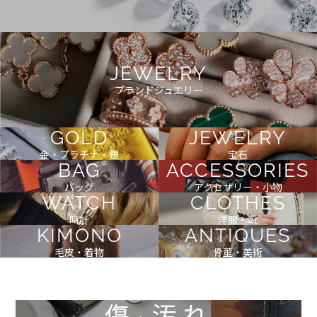
JEWELRY
ブランドジュエリー
GOLD
JEWELRY
金・プラチナ・銀
宝石
BAG
ACCESSORIES
バッグ
アクセサリー・小物
WATCH
CLOTHES
時計
洋服・靴
KIMONO
ANTIQUES
毛皮・着物
骨董・美術
傷
汚れ