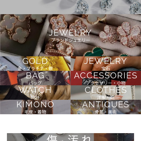
JEWELRY
ブランドジュエリー
GOLD
JEWELRY
金・プラチナ・銀
宝石
BAG
ACCESSORIES
バッグ
アクセサリー・小物
WATCH
CLOTHES
時計
洋服・靴
KIMONO
ANTIQUES
毛皮・着物
骨董・美術
傷
汚れ