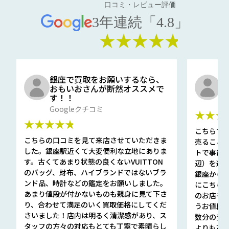
口コミ・レビュー評価
3年連続「4.8」
★★★★★
銀座で買取をお願いするなら、
口
おもいおさんが断然オススメで
と
す！！
G
Googleクチコミ
★★★
★★★★★
こちらで
こちらの口コミを見て来店させていただきま
売ること
した。銀座駅近くて大変便利な立地にありま
トで事前
す。古くてあまり状態の良くないVUITTON
辺）を選ん
のバッグ、財布、ハイブランドではないブラ
銀座から徒
ンド品、時計などの鑑定をお願いしました。
にこちら
あまり値段が付かないものも親身に見て下さ
のお店も指輪
り、合わせて満足のいく買取価格にしてくだ
うお値段
さいました！店内は明るく清潔感があり、ス
数分の査定
タッフの方々の対応もとても丁寧で素晴らし
よりも高