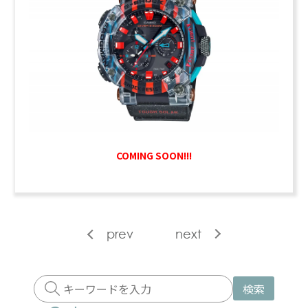
COMING SOON!!!
prev
next
検索