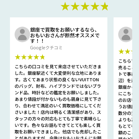
★★★★★
銀座で買取をお願いするなら、
口
おもいおさんが断然オススメで
と
す！！
G
Googleクチコミ
★★★
★★★★★
こちらで
こちらの口コミを見て来店させていただきま
売ること
した。銀座駅近くて大変便利な立地にありま
トで事前
す。古くてあまり状態の良くないVUITTON
辺）を選ん
のバッグ、財布、ハイブランドではないブラ
銀座から徒
ンド品、時計などの鑑定をお願いしました。
にこちら
あまり値段が付かないものも親身に見て下さ
のお店も指輪
り、合わせて満足のいく買取価格にしてくだ
うお値段
さいました！店内は明るく清潔感があり、ス
数分の査定
タッフの方々の対応もとても丁寧で素晴らし
よりも高
いです。色々なお話もできてとても楽しく買
もとても
取をお願いできました。他店でも売却したこ
額のこと
とがありますが、今後はおもいおさんにお願
話など細か