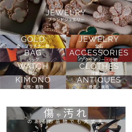
JEWELRY
ブランドジュエリー
GOLD
JEWELRY
金・プラチナ・銀
宝石
BAG
ACCESSORIES
バッグ
アクセサリー・小物
WATCH
CLOTHES
時計
洋服・靴
KIMONO
ANTIQUES
毛皮・着物
骨董・美術
傷
汚れ
や
のあるお品物でも大丈夫