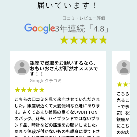
届いています！
口コミ・レビュー評価
3年連続「4.8」
★★★★★
銀座で買取をお願いするなら、
口
おもいおさんが断然オススメで
と
す！！
G
Googleクチコミ
★★★
★★★★★
こちらで
こちらの口コミを見て来店させていただきま
売ること
した。銀座駅近くて大変便利な立地にありま
トで事前
す。古くてあまり状態の良くないVUITTON
辺）を選ん
のバッグ、財布、ハイブランドではないブラ
銀座から徒
ンド品、時計などの鑑定をお願いしました。
にこちら
あまり値段が付かないものも親身に見て下さ
のお店も指輪