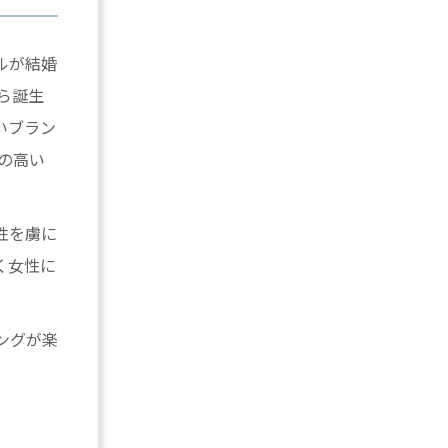
ルが結婚
ら誕生
いブラン
の高い
性を虜に
く女性に
ングが楽