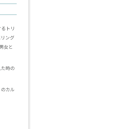
するトリ
連リング
男女と
見た時の
りのカル