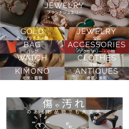
JEWELRY
ブランドジュエリー
GOLD
JEWELRY
金・プラチナ・銀
宝石
BAG
ACCESSORIES
バッグ
アクセサリー・小物
WATCH
CLOTHES
時計
洋服・靴
KIMONO
ANTIQUES
毛皮・着物
骨董・美術
傷
汚れ
や
のあるお品物でも大丈夫