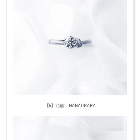
【6】花麗 HANAURARA