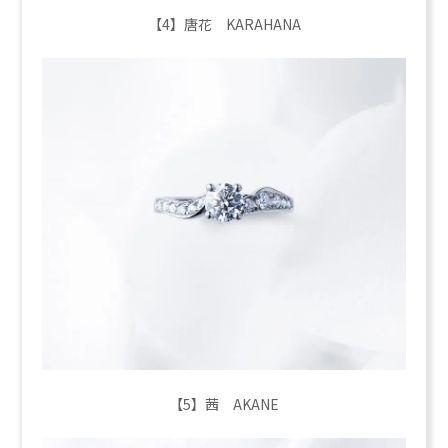
【4】唐花 KARAHANA
【5】茜 AKANE