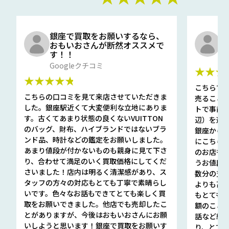
銀座で買取をお願いするなら、
口
おもいおさんが断然オススメで
と
す！！
G
Googleクチコミ
★★★
★★★★★
こちらで
こちらの口コミを見て来店させていただきま
売ること
した。銀座駅近くて大変便利な立地にありま
トで事前
す。古くてあまり状態の良くないVUITTON
辺）を選ん
のバッグ、財布、ハイブランドではないブラ
銀座から徒
ンド品、時計などの鑑定をお願いしました。
にこちら
あまり値段が付かないものも親身に見て下さ
のお店も指輪
り、合わせて満足のいく買取価格にしてくだ
うお値段
さいました！店内は明るく清潔感があり、ス
数分の査定
タッフの方々の対応もとても丁寧で素晴らし
よりも高
いです。色々なお話もできてとても楽しく買
もとても
取をお願いできました。他店でも売却したこ
額のこと
とがありますが、今後はおもいおさんにお願
話など細か
いしようと思います！銀座で買取をお願いす
り、とて