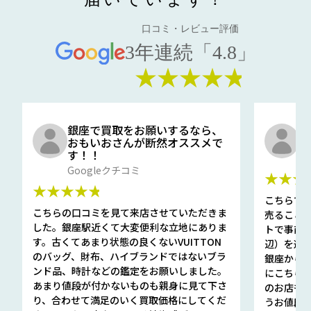
口コミ・レビュー評価
3年連続「4.8」
★★★★★
銀座で買取をお願いするなら、
口
おもいおさんが断然オススメで
と
す！！
G
Googleクチコミ
★★★
★★★★★
こちらで
こちらの口コミを見て来店させていただきま
売ること
した。銀座駅近くて大変便利な立地にありま
トで事前
す。古くてあまり状態の良くないVUITTON
辺）を選ん
のバッグ、財布、ハイブランドではないブラ
銀座から徒
ンド品、時計などの鑑定をお願いしました。
にこちら
あまり値段が付かないものも親身に見て下さ
のお店も指輪
り、合わせて満足のいく買取価格にしてくだ
うお値段