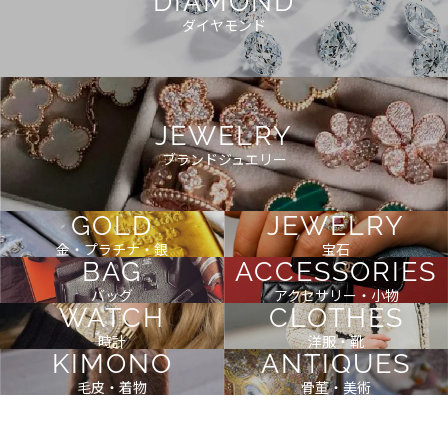
DIAMOND
ダイヤモンド
JEWELRY
ブランドジュエリー
GOLD
JEWELRY
金・プラチナ・銀
宝石
BAG
ACCESSORIES
バッグ
アクセサリー・小物
WATCH
CLOTHES
時計
洋服・靴
KIMONO
ANTIQUES
毛皮・着物
骨董・美術