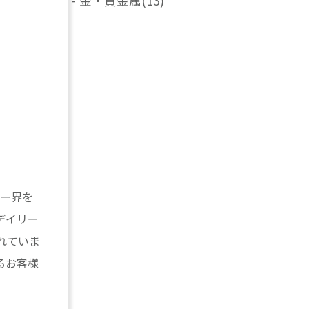
-
金・貴金属
(13)
リー界を
デイリー
れていま
るお客様