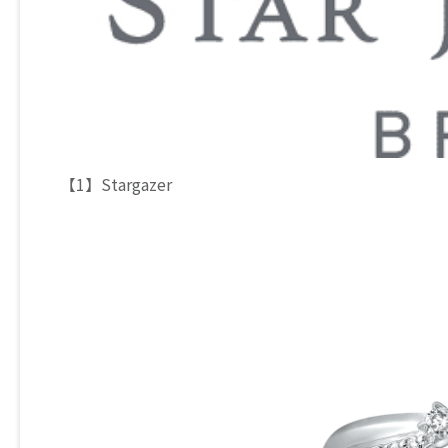
【1】Stargazer