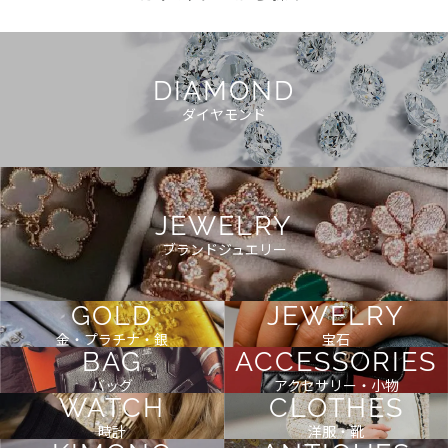
DIAMOND
ダイヤモンド
JEWELRY
ブランドジュエリー
GOLD
JEWELRY
金・プラチナ・銀
宝石
BAG
ACCESSORIES
バッグ
アクセサリー・小物
WATCH
CLOTHES
時計
洋服・靴