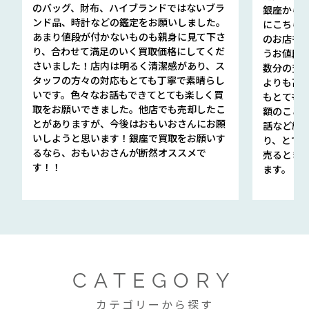
のバッグ、財布、ハイブランドではないブラ
銀座から徒
ンド品、時計などの鑑定をお願いしました。
にこちら
あまり値段が付かないものも親身に見て下さ
のお店も指輪
り、合わせて満足のいく買取価格にしてくだ
うお値段
さいました！店内は明るく清潔感があり、ス
数分の査定
タッフの方々の対応もとても丁寧で素晴らし
よりも高
いです。色々なお話もできてとても楽しく買
もとても
取をお願いできました。他店でも売却したこ
額のこと
とがありますが、今後はおもいおさんにお願
話など細か
いしようと思います！銀座で買取をお願いす
り、とて
るなら、おもいおさんが断然オススメで
売るとき
す！！
ます。
CATEGORY
カテゴリーから探す