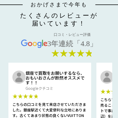
おかげさまで今年も
たくさんのレビューが
届いています！
口コミ・レビュー評価
3年連続「4.8」
★★★★★
銀座で買取をお願いするなら、
口
おもいおさんが断然オススメで
と
す！！
G
Googleクチコミ
★★★
★★★★★
こちらで
こちらの口コミを見て来店させていただきま
売ること
した。銀座駅近くて大変便利な立地にありま
トで事前
す。古くてあまり状態の良くないVUITTON
辺）を選ん