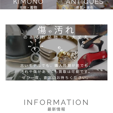
KIMONO
ANTIQUES
毛皮・着物
骨董・美術
傷
汚れ
や
のあるお品物でも大丈夫
古いモデルでも、購入時期が昔でも、
汚れや傷があっても買取は可能です。
ぜひ一度、査定にお持ちください。
INFORMATION
最新情報