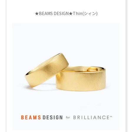
★BEAMS DESIGN★Thin(シィン)