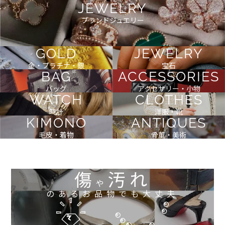
JEWELRY
ブランドジュエリー
GOLD
JEWELRY
金・プラチナ・銀
宝石
BAG
ACCESSORIES
バッグ
アクセサリー・小物
WATCH
CLOTHES
時計
洋服・靴
KIMONO
ANTIQUES
毛皮・着物
骨董・美術
傷
汚れ
や
のあるお品物でも大丈夫