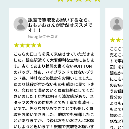
銀座で買取をお願いするなら、
口
おもいおさんが断然オススメで
と
す！！
G
Googleクチコミ
★★★
★★★★★
こちらで
こちらの口コミを見て来店させていただきま
売ること
した。銀座駅近くて大変便利な立地にありま
トで事前
す。古くてあまり状態の良くないVUITTON
辺）を選ん
のバッグ、財布、ハイブランドではないブラ
銀座から徒
ンド品、時計などの鑑定をお願いしました。
にこちら
あまり値段が付かないものも親身に見て下さ
のお店も指輪
り、合わせて満足のいく買取価格にしてくだ
うお値段
さいました！店内は明るく清潔感があり、ス
数分の査定
タッフの方々の対応もとても丁寧で素晴らし
よりも高
いです。色々なお話もできてとても楽しく買
もとても
取をお願いできました。他店でも売却したこ
額のこと
とがありますが、今後はおもいおさんにお願
話など細か
いしようと思います！銀座で買取をお願いす
り、とて