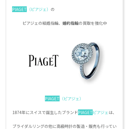
PIAGET
（ピアジェ）
の
ピアジェの結婚指輪、
婚約指輪
の買取を強化中
PIAGET
（ピアジェ）
1874年にスイスで誕生したブランド
PIAGET
ピアジェ
は、
ブライダルリングの他に高級時計の製造・販売も行ってい