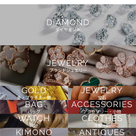
DIAMOND
ダイヤモンド
JEWELRY
ブランドジュエリー
GOLD
JEWELRY
金・プラチナ・銀
宝石
BAG
ACCESSORIES
バッグ
アクセサリー・小物
WATCH
CLOTHES
時計
洋服・靴
KIMONO
ANTIQUES