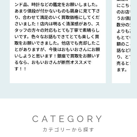
ンド品、時計などの鑑定をお願いしました。
にこちら
あまり値段が付かないものも親身に見て下さ
のお店も指輪
り、合わせて満足のいく買取価格にしてくだ
うお値段
さいました！店内は明るく清潔感があり、ス
数分の査定
タッフの方々の対応もとても丁寧で素晴らし
よりも高
いです。色々なお話もできてとても楽しく買
もとても
取をお願いできました。他店でも売却したこ
額のこと
とがありますが、今後はおもいおさんにお願
話など細か
いしようと思います！銀座で買取をお願いす
り、とて
るなら、おもいおさんが断然オススメで
売るとき
す！！
ます。
CATEGORY
カテゴリーから探す