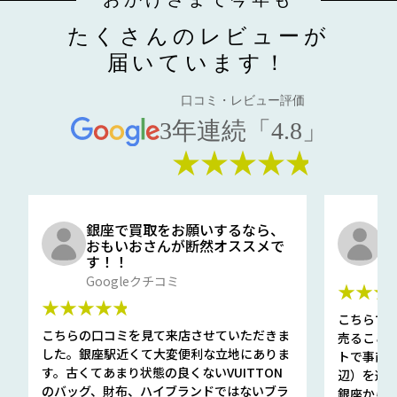
たくさんのレビューが
届いています！
口コミ・レビュー評価
3年連続「4.8」
★★★★★
銀座で買取をお願いするなら、
口
おもいおさんが断然オススメで
と
す！！
G
Googleクチコミ
★★★
★★★★★
こちらで
こちらの口コミを見て来店させていただきま
売ること
した。銀座駅近くて大変便利な立地にありま
トで事前
す。古くてあまり状態の良くないVUITTON
辺）を選ん
のバッグ、財布、ハイブランドではないブラ
銀座から徒