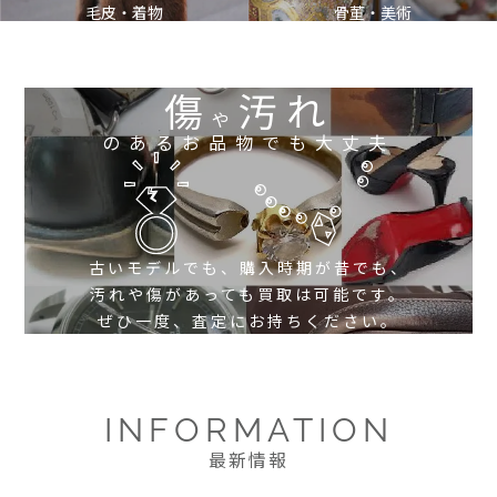
毛皮・着物
骨董・美術
傷
汚れ
や
のあるお品物でも大丈夫
古いモデルでも、購入時期が昔でも、
汚れや傷があっても買取は可能です。
ぜひ一度、査定にお持ちください。
INFORMATION
最新情報