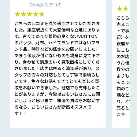
Googleクチコミ
★★★
★★★★★
こちらで
こちらの口コミを見て来店させていただきま
売ること
した。銀座駅近くて大変便利な立地にありま
トで事前
す。古くてあまり状態の良くないVUITTON
辺）を選ん
のバッグ、財布、ハイブランドではないブラ
銀座から徒
ンド品、時計などの鑑定をお願いしました。
にこちら
あまり値段が付かないものも親身に見て下さ
のお店も指輪
り、合わせて満足のいく買取価格にしてくだ
うお値段
さいました！店内は明るく清潔感があり、ス
数分の査定
タッフの方々の対応もとても丁寧で素晴らし
よりも高
いです。色々なお話もできてとても楽しく買
もとても
取をお願いできました。他店でも売却したこ
額のこと
とがありますが、今後はおもいおさんにお願
話など細か
いしようと思います！銀座で買取をお願いす
り、とて
るなら、おもいおさんが断然オススメで
売るとき
す！！
ます。