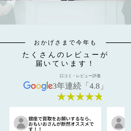
おかげさまで今年も
たくさんのレビューが
届いています！
口コミ・レビュー評価
3年連続「4.8」
★★★★★
銀座で買取をお願いするなら、
口
おもいおさんが断然オススメで
と
す！！
G