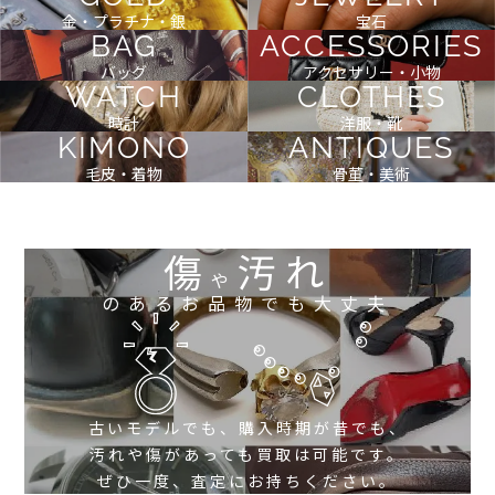
金・プラチナ・銀
宝石
BAG
ACCESSORIES
バッグ
アクセサリー・小物
WATCH
CLOTHES
時計
洋服・靴
KIMONO
ANTIQUES
毛皮・着物
骨董・美術
傷
汚れ
や
のあるお品物でも大丈夫
古いモデルでも、購入時期が昔でも、
汚れや傷があっても買取は可能です。
ぜひ一度、査定にお持ちください。