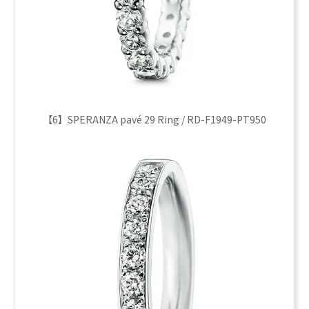
【6】SPERANZA pavé 29 Ring / RD-F1949-PT950