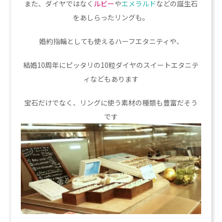
また、ダイヤではなく
ルビー
や
エメラルド
などの誕生石
をあしらったリングも。
婚約指輪としても使えるハーフエタニティや、
結婚10周年にピッタリの10粒ダイヤのスイートエタニテ
ィなどもあります
宝石だけでなく、リングに使う素材の種類も豊富だそう
です