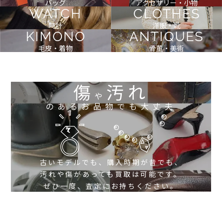
バッグ
アクセサリー・小物
WATCH
CLOTHES
時計
洋服・靴
KIMONO
ANTIQUES
毛皮・着物
骨董・美術
傷
汚れ
や
のあるお品物でも大丈夫
古いモデルでも、購入時期が昔でも、
汚れや傷があっても買取は可能です。
ぜひ一度、査定にお持ちください。