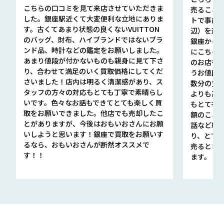
こちらの口コミを見て来店させていただきま
売ること
した。銀座駅近くて大変便利な立地にありま
トで事前
す。古くてあまり状態の良くないVUITTON
辺）を選ん
のバッグ、財布、ハイブランドではないブラ
銀座から徒
ンド品、時計などの鑑定をお願いしました。
にこちら
あまり値段が付かないものも親身に見て下さ
のお店も指輪
り、合わせて満足のいく買取価格にしてくだ
うお値段
さいました！店内は明るく清潔感があり、ス
数分の査定
タッフの方々の対応もとても丁寧で素晴らし
よりも高
いです。色々なお話もできてとても楽しく買
もとても
取をお願いできました。他店でも売却したこ
額のこと
とがありますが、今後はおもいおさんにお願
話など細か
いしようと思います！銀座で買取をお願いす
り、とて
るなら、おもいおさんが断然オススメで
売るとき
す！！
ます。