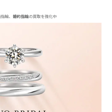
婚指輪、
婚約指輪
の買取を強化中