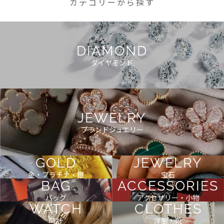
カテゴリーから探す
DIAMOND
ダイヤモンド
JEWELRY
ブランドジュエリー
GOLD
JEWELRY
金・プラチナ・銀
宝石
BAG
ACCESSORIES
バッグ
アクセサリー・小物
WATCH
CLOTHES
時計
洋服・靴