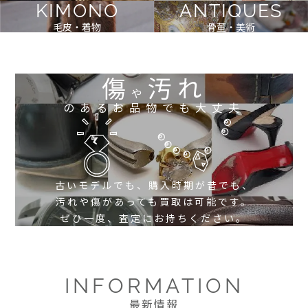
KIMONO
ANTIQUES
毛皮・着物
骨董・美術
傷
汚れ
や
のあるお品物でも大丈夫
古いモデルでも、購入時期が昔でも、
汚れや傷があっても買取は可能です。
ぜひ一度、査定にお持ちください。
INFORMATION
最新情報