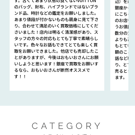
す。古くてあまり状態の良くないVUITTON
辺）を選ん
のバッグ、財布、ハイブランドではないブラ
銀座から徒
ンド品、時計などの鑑定をお願いしました。
にこちら
あまり値段が付かないものも親身に見て下さ
のお店も指輪
り、合わせて満足のいく買取価格にしてくだ
うお値段
さいました！店内は明るく清潔感があり、ス
数分の査定
タッフの方々の対応もとても丁寧で素晴らし
よりも高
いです。色々なお話もできてとても楽しく買
もとても
取をお願いできました。他店でも売却したこ
額のこと
とがありますが、今後はおもいおさんにお願
話など細か
いしようと思います！銀座で買取をお願いす
り、とて
るなら、おもいおさんが断然オススメで
売るとき
す！！
ます。
CATEGORY