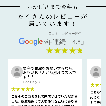
おかげさまで今年も
たくさんのレビューが
届いています！
口コミ・レビュー評価
3年連続「4.8」
★★★★★
銀座で買取をお願いするなら、
口
おもいおさんが断然オススメで
と
す！！
G
Googleクチコミ
★★★
★★★★★
こちらで
こちらの口コミを見て来店させていただきま
売ること
した。銀座駅近くて大変便利な立地にありま
トで事前