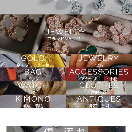
JEWELRY
ブランドジュエリー
GOLD
JEWELRY
金・プラチナ・銀
宝石
BAG
ACCESSORIES
バッグ
アクセサリー・小物
WATCH
CLOTHES
時計
洋服・靴
KIMONO
ANTIQUES
毛皮・着物
骨董・美術
傷
汚れ