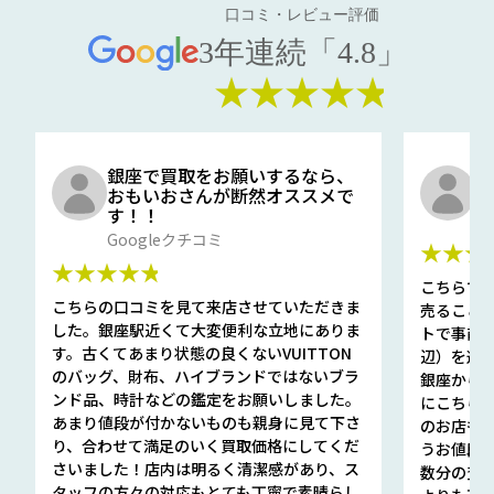
口コミ・レビュー評価
3年連続「4.8」
★★★★★
銀座で買取をお願いするなら、
口
おもいおさんが断然オススメで
と
す！！
G
Googleクチコミ
★★★
★★★★★
こちらで
こちらの口コミを見て来店させていただきま
売ること
した。銀座駅近くて大変便利な立地にありま
トで事前
す。古くてあまり状態の良くないVUITTON
辺）を選ん
のバッグ、財布、ハイブランドではないブラ
銀座から徒
ンド品、時計などの鑑定をお願いしました。
にこちら
あまり値段が付かないものも親身に見て下さ
のお店も指輪
り、合わせて満足のいく買取価格にしてくだ
うお値段
さいました！店内は明るく清潔感があり、ス
数分の査定
タッフの方々の対応もとても丁寧で素晴らし