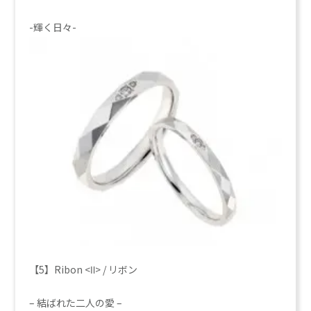
-輝く日々-
【5】Ribon <Ⅱ> / リボン
– 結ばれた二人の愛 –