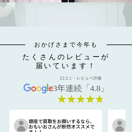
おかげさまで今年も
たくさんのレビューが
届いています！
口コミ・レビュー評価
3年連続「4.8」
★★★★★
銀座で買取をお願いするなら、
口
おもいおさんが断然オススメで
と
す！！