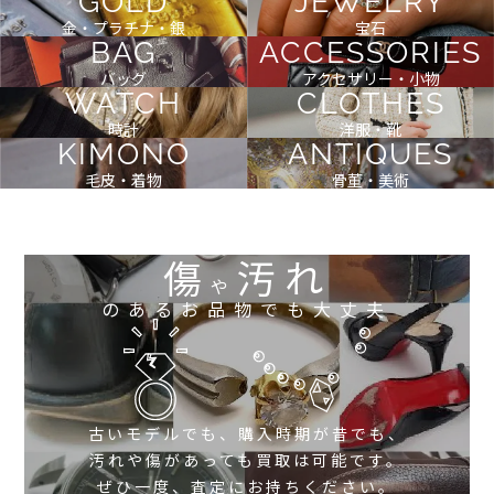
GOLD
JEWELRY
金・プラチナ・銀
宝石
BAG
ACCESSORIES
バッグ
アクセサリー・小物
WATCH
CLOTHES
時計
洋服・靴
KIMONO
ANTIQUES
毛皮・着物
骨董・美術
傷
汚れ
や
のあるお品物でも大丈夫
古いモデルでも、購入時期が昔でも、
汚れや傷があっても買取は可能です。
ぜひ一度、査定にお持ちください。