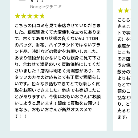
G
Googleクチコミ
★★★
★★★★★
こちらで
こちらの口コミを見て来店させていただきま
売ること
した。銀座駅近くて大変便利な立地にありま
トで事前
す。古くてあまり状態の良くないVUITTON
辺）を選ん
のバッグ、財布、ハイブランドではないブラ
銀座から徒
ンド品、時計などの鑑定をお願いしました。
にこちら
あまり値段が付かないものも親身に見て下さ
のお店も指輪
り、合わせて満足のいく買取価格にしてくだ
うお値段
さいました！店内は明るく清潔感があり、ス
数分の査定
タッフの方々の対応もとても丁寧で素晴らし
よりも高
いです。色々なお話もできてとても楽しく買
もとても
取をお願いできました。他店でも売却したこ
額のこと
とがありますが、今後はおもいおさんにお願
話など細か
いしようと思います！銀座で買取をお願いす
り、とて
るなら、おもいおさんが断然オススメで
売るとき
す！！
ます。