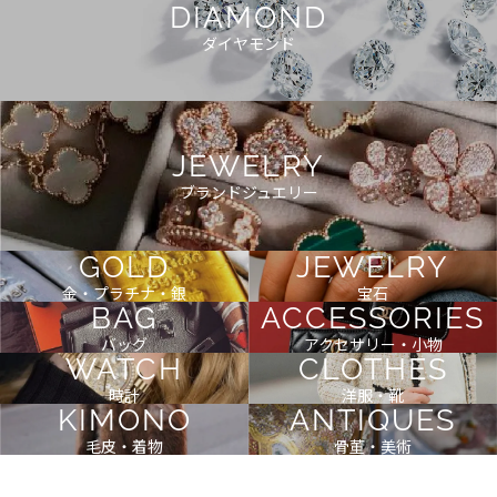
DIAMOND
ダイヤモンド
JEWELRY
ブランドジュエリー
GOLD
JEWELRY
金・プラチナ・銀
宝石
BAG
ACCESSORIES
バッグ
アクセサリー・小物
WATCH
CLOTHES
時計
洋服・靴
KIMONO
ANTIQUES
毛皮・着物
骨董・美術