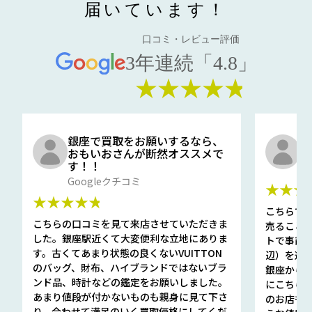
届いています！
口コミ・レビュー評価
3年連続「4.8」
★★★★★
銀座で買取をお願いするなら、
口
おもいおさんが断然オススメで
と
す！！
G
Googleクチコミ
★★★
★★★★★
こちらで
こちらの口コミを見て来店させていただきま
売ること
した。銀座駅近くて大変便利な立地にありま
トで事前
す。古くてあまり状態の良くないVUITTON
辺）を選ん
のバッグ、財布、ハイブランドではないブラ
銀座から徒
ンド品、時計などの鑑定をお願いしました。
にこちら
あまり値段が付かないものも親身に見て下さ
のお店も指輪
り、合わせて満足のいく買取価格にしてくだ