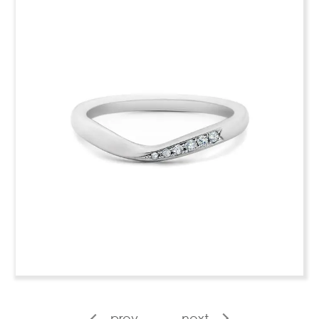
prev
next