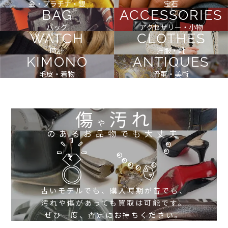
金・プラチナ・銀
宝石
BAG
ACCESSORIES
バッグ
アクセサリー・小物
WATCH
CLOTHES
時計
洋服・靴
KIMONO
ANTIQUES
毛皮・着物
骨董・美術
傷
汚れ
や
のあるお品物でも大丈夫
古いモデルでも、購入時期が昔でも、
汚れや傷があっても買取は可能です。
ぜひ一度、査定にお持ちください。