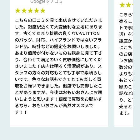
Googleクチコミ
★★★
★★★★★
こちらで
こちらの口コミを見て来店させていただきま
売ること
した。銀座駅近くて大変便利な立地にありま
トで事前
す。古くてあまり状態の良くないVUITTON
辺）を選ん
のバッグ、財布、ハイブランドではないブラ
銀座から徒
ンド品、時計などの鑑定をお願いしました。
にこちら
あまり値段が付かないものも親身に見て下さ
のお店も指輪
り、合わせて満足のいく買取価格にしてくだ
うお値段
さいました！店内は明るく清潔感があり、ス
数分の査定
タッフの方々の対応もとても丁寧で素晴らし
よりも高
いです。色々なお話もできてとても楽しく買
もとても
取をお願いできました。他店でも売却したこ
額のこと
とがありますが、今後はおもいおさんにお願
話など細か
いしようと思います！銀座で買取をお願いす
り、とて
るなら、おもいおさんが断然オススメで
売るとき
す！！
ます。