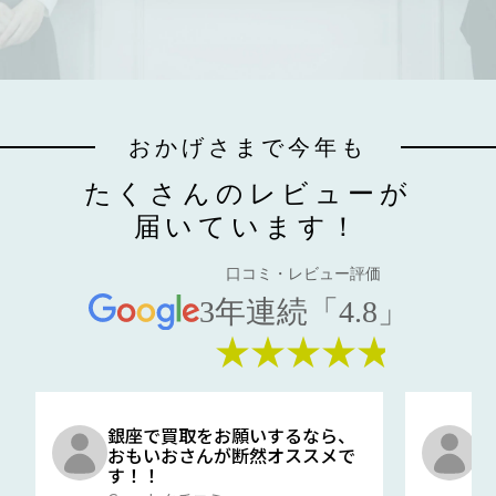
おかげさまで今年も
たくさんのレビューが
届いています！
口コミ・レビュー評価
3年連続「4.8」
★★★★★
銀座で買取をお願いするなら、
口
おもいおさんが断然オススメで
と
す！！
G