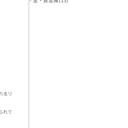
-
金・貴金属
(13)
れるリ
られて