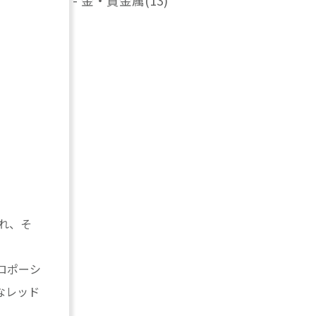
-
金・貴金属
(13)
れ、そ
ロポーシ
なレッド