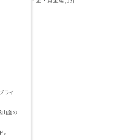
-
金・貴金属
(13)
ブライ
鉱山産の
ド。