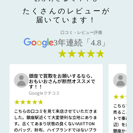
たくさんのレビューが
届いています！
口コミ・レビュー評価
3年連続「4.8」
★★★★★
銀座で買取をお願いするなら、
口
おもいおさんが断然オススメで
と
す！！
G
Googleクチコミ
★★★
★★★★★
こちらで
こちらの口コミを見て来店させていただきま
売ること
した。銀座駅近くて大変便利な立地にありま
トで事前
す。古くてあまり状態の良くないVUITTON
辺）を選ん
のバッグ、財布、ハイブランドではないブラ
銀座から徒