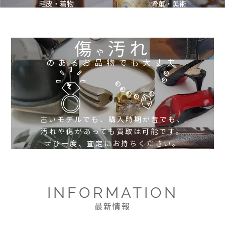
毛皮・着物
骨董・美術
傷
汚れ
や
のあるお品物でも大丈夫
古いモデルでも、購入時期が昔でも、
汚れや傷があっても買取は可能です。
ぜひ一度、査定にお持ちください。
INFORMATION
最新情報