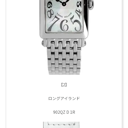
【2】
ロングアイランド
902QZ D 1R