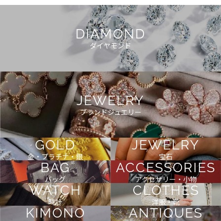
DIAMOND
ダイヤモンド
JEWELRY
ブランドジュエリー
GOLD
JEWELRY
金・プラチナ・銀
宝石
BAG
ACCESSORIES
バッグ
アクセサリー・小物
WATCH
CLOTHES
時計
洋服・靴
KIMONO
ANTIQUES