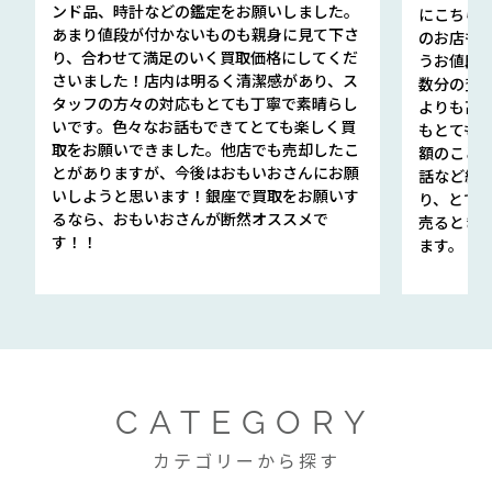
ンド品、時計などの鑑定をお願いしました。
にこちら
あまり値段が付かないものも親身に見て下さ
のお店も指輪
り、合わせて満足のいく買取価格にしてくだ
うお値段
さいました！店内は明るく清潔感があり、ス
数分の査定
タッフの方々の対応もとても丁寧で素晴らし
よりも高
いです。色々なお話もできてとても楽しく買
もとても
取をお願いできました。他店でも売却したこ
額のこと
とがありますが、今後はおもいおさんにお願
話など細か
いしようと思います！銀座で買取をお願いす
り、とて
るなら、おもいおさんが断然オススメで
売るとき
す！！
ます。
CATEGORY
カテゴリーから探す