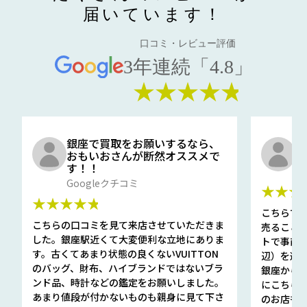
届いています！
口コミ・レビュー評価
3年連続「4.8」
★★★★★
銀座で買取をお願いするなら、
口
おもいおさんが断然オススメで
と
す！！
G
Googleクチコミ
★★★
★★★★★
こちらで
こちらの口コミを見て来店させていただきま
売ること
した。銀座駅近くて大変便利な立地にありま
トで事前
す。古くてあまり状態の良くないVUITTON
辺）を選ん
のバッグ、財布、ハイブランドではないブラ
銀座から徒
ンド品、時計などの鑑定をお願いしました。
にこちら
あまり値段が付かないものも親身に見て下さ
のお店も指輪