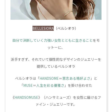
BELLESIORA
（ベルシオラ）
自分で決断していく力強い女性とともに生きること
をモ
ットーに、
派手すぎず、それでいて個性的なデザインのジュエリーを
提供しているベルシオラ
ベルシオラは「
HANDSOME
＝
意志ある格好よさ
」と
「
MUSE
＝
人生を彩る優雅さ
」を掛け合わせた
《
HANDSOMUSE
》（ハンサミューズ）を女性に届けるフ
ァイン・ジュエリーです。