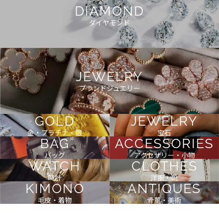
DIAMOND
ダイヤモンド
JEWELRY
ブランドジュエリー
GOLD
JEWELRY
金・プラチナ・銀
宝石
BAG
ACCESSORIES
バッグ
アクセサリー・小物
WATCH
CLOTHES
時計
洋服・靴
KIMONO
ANTIQUES
毛皮・着物
骨董・美術