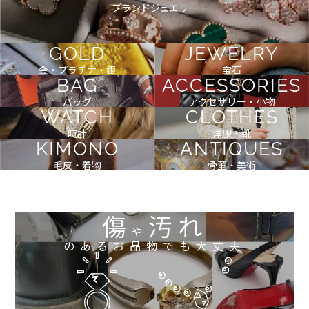
ブランドジュエリー
GOLD
JEWELRY
金・プラチナ・銀
宝石
BAG
ACCESSORIES
バッグ
アクセサリー・小物
WATCH
CLOTHES
時計
洋服・靴
KIMONO
ANTIQUES
毛皮・着物
骨董・美術
傷
汚れ
や
のあるお品物でも大丈夫