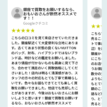
銀座で買取をお願いするなら、
口
おもいおさんが断然オススメで
と
す！！
G
Googleクチコミ
★★★
★★★★★
こちらで
こちらの口コミを見て来店させていただきま
売ること
した。銀座駅近くて大変便利な立地にありま
トで事前
す。古くてあまり状態の良くないVUITTON
辺）を選ん
のバッグ、財布、ハイブランドではないブラ
銀座から徒
ンド品、時計などの鑑定をお願いしました。
にこちら
あまり値段が付かないものも親身に見て下さ
のお店も指輪
り、合わせて満足のいく買取価格にしてくだ
うお値段
さいました！店内は明るく清潔感があり、ス
数分の査定
タッフの方々の対応もとても丁寧で素晴らし
よりも高
いです。色々なお話もできてとても楽しく買
もとても
取をお願いできました。他店でも売却したこ
額のこと
とがありますが、今後はおもいおさんにお願
話など細か
いしようと思います！銀座で買取をお願いす
り、とて
るなら、おもいおさんが断然オススメで
売るとき