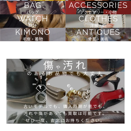
BAG
ACCESSORIES
バッグ
アクセサリー・小物
WATCH
CLOTHES
時計
洋服・靴
KIMONO
ANTIQUES
毛皮・着物
骨董・美術
傷
汚れ
や
のあるお品物でも大丈夫
古いモデルでも、購入時期が昔でも、
汚れや傷があっても買取は可能です。
ぜひ一度、査定にお持ちください。