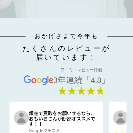
おかげさまで今年も
たくさんのレビューが
届いています！
口コミ・レビュー評価
3年連続「4.8」
★★★★★
銀座で買取をお願いするなら、
口
おもいおさんが断然オススメで
と
す！！
G
Googleクチコミ