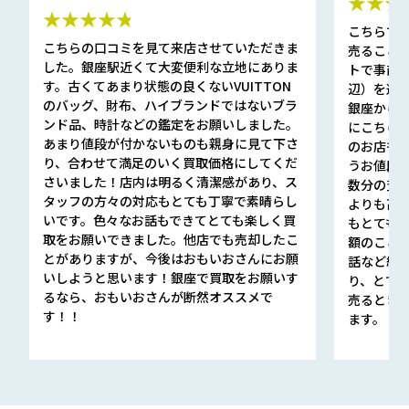
★★★
★★★★★
こちらで
こちらの口コミを見て来店させていただきま
売ること
した。銀座駅近くて大変便利な立地にありま
トで事前
す。古くてあまり状態の良くないVUITTON
辺）を選ん
のバッグ、財布、ハイブランドではないブラ
銀座から徒
ンド品、時計などの鑑定をお願いしました。
にこちら
あまり値段が付かないものも親身に見て下さ
のお店も指輪
り、合わせて満足のいく買取価格にしてくだ
うお値段
さいました！店内は明るく清潔感があり、ス
数分の査定
タッフの方々の対応もとても丁寧で素晴らし
よりも高
いです。色々なお話もできてとても楽しく買
もとても
取をお願いできました。他店でも売却したこ
額のこと
とがありますが、今後はおもいおさんにお願
話など細か
いしようと思います！銀座で買取をお願いす
り、とて
るなら、おもいおさんが断然オススメで
売るとき
す！！
ます。