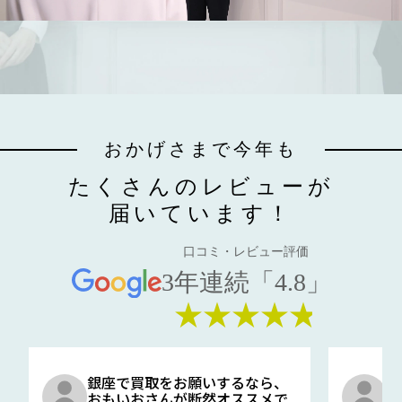
おかげさまで今年も
たくさんのレビューが
届いています！
口コミ・レビュー評価
3年連続「4.8」
★★★★★
銀座で買取をお願いするなら、
口
おもいおさんが断然オススメで
と