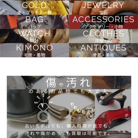
GOLD
JEWELRY
金・プラチナ・銀
宝石
BAG
ACCESSORIES
バッグ
アクセサリー・小物
WATCH
CLOTHES
時計
洋服・靴
KIMONO
ANTIQUES
毛皮・着物
骨董・美術
傷
汚れ
や
のあるお品物でも大丈夫
古いモデルでも、購入時期が昔でも、
汚れや傷があっても買取は可能です。