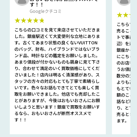
す！！
G
Googleクチコミ
★★★
★★★★★
こちらで
こちらの口コミを見て来店させていただきま
売ること
した。銀座駅近くて大変便利な立地にありま
トで事前
す。古くてあまり状態の良くないVUITTON
辺）を選ん
のバッグ、財布、ハイブランドではないブラ
銀座から徒
ンド品、時計などの鑑定をお願いしました。
にこちら
あまり値段が付かないものも親身に見て下さ
のお店も指輪
り、合わせて満足のいく買取価格にしてくだ
うお値段
さいました！店内は明るく清潔感があり、ス
数分の査定
タッフの方々の対応もとても丁寧で素晴らし
よりも高
いです。色々なお話もできてとても楽しく買
もとても
取をお願いできました。他店でも売却したこ
額のこと
とがありますが、今後はおもいおさんにお願
話など細か
いしようと思います！銀座で買取をお願いす
り、とて
るなら、おもいおさんが断然オススメで
売るとき
す！！
ます。