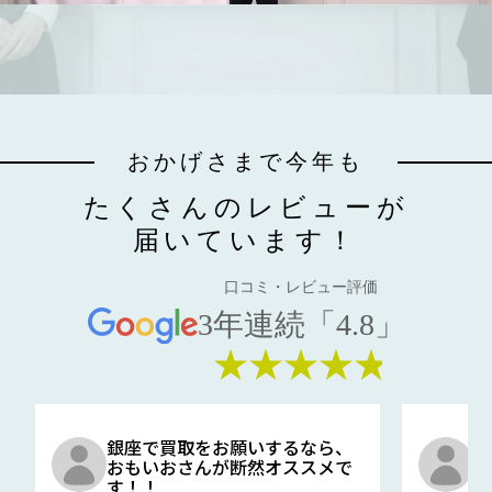
おかげさまで今年も
たくさんのレビューが
届いています！
口コミ・レビュー評価
3年連続「4.8」
★★★★★
銀座で買取をお願いするなら、
口
おもいおさんが断然オススメで
と
す！！
G