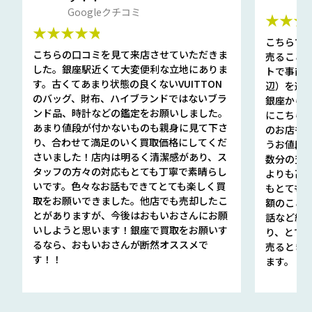
Googleクチコミ
★★★
★★★★★
こちらで
こちらの口コミを見て来店させていただきま
売ること
した。銀座駅近くて大変便利な立地にありま
トで事前
す。古くてあまり状態の良くないVUITTON
辺）を選ん
のバッグ、財布、ハイブランドではないブラ
銀座から徒
ンド品、時計などの鑑定をお願いしました。
にこちら
あまり値段が付かないものも親身に見て下さ
のお店も指輪
り、合わせて満足のいく買取価格にしてくだ
うお値段
さいました！店内は明るく清潔感があり、ス
数分の査定
タッフの方々の対応もとても丁寧で素晴らし
よりも高
いです。色々なお話もできてとても楽しく買
もとても
取をお願いできました。他店でも売却したこ
額のこと
とがありますが、今後はおもいおさんにお願
話など細か
いしようと思います！銀座で買取をお願いす
り、とて
るなら、おもいおさんが断然オススメで
売るとき
す！！
ます。