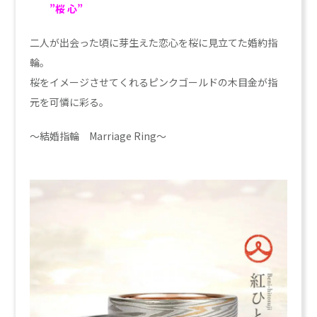
”桜 心”
二人が出会った頃に芽生えた恋心を桜に見立てた婚約指
輪。
桜をイメージさせてくれるピンクゴールドの木目金が指
元を可憐に彩る。
～結婚指輪 Marriage Ring～