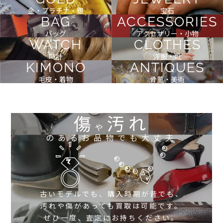
金・プラチナ・銀
宝石
BAG
ACCESSORIES
バッグ
アクセサリー・小物
WATCH
CLOTHES
時計
洋服・靴
KIMONO
ANTIQUES
毛皮・着物
骨董・美術
傷
汚れ
や
のあるお品物でも大丈夫
古いモデルでも、購入時期が昔でも、
汚れや傷があっても買取は可能です。
ぜひ一度、査定にお持ちください。