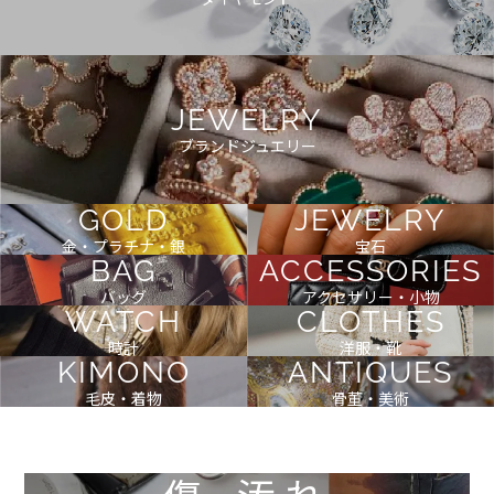
JEWELRY
ブランドジュエリー
GOLD
JEWELRY
金・プラチナ・銀
宝石
BAG
ACCESSORIES
バッグ
アクセサリー・小物
WATCH
CLOTHES
時計
洋服・靴
KIMONO
ANTIQUES
毛皮・着物
骨董・美術