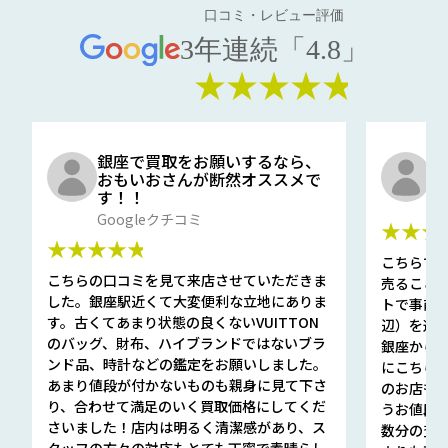
口コミ・レビュー評価
3年連続「4.8」
★★★★★
銀座で買取をお願いするなら、
口
おもいおさんが断然オススメで
と
す！！
G
Googleクチコミ
★★★
★★★★★
こちらで
こちらの口コミを見て来店させていただきま
売ること
した。銀座駅近くて大変便利な立地にありま
トで事前
す。古くてあまり状態の良くないVUITTON
辺）を選ん
のバッグ、財布、ハイブランドではないブラ
銀座から徒
ンド品、時計などの鑑定をお願いしました。
にこちら
あまり値段が付かないものも親身に見て下さ
のお店も指輪
り、合わせて満足のいく買取価格にしてくだ
うお値段
さいました！店内は明るく清潔感があり、ス
数分の査定
タッフの方々の対応もとても丁寧で素晴らし