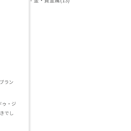
-
金・貴金属
(13)
ブラン
・ドゥ・ジ
は驚きでし