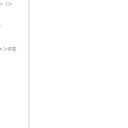
ン（シ
。
トンの文