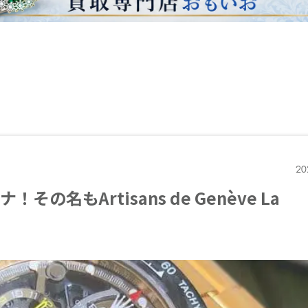
20
名もArtisans de Genève La