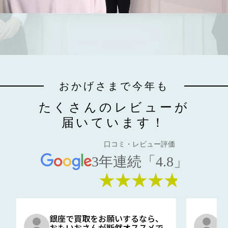
おかげさまで今年も
たくさんのレビューが
届いています！
口コミ・レビュー評価
3年連続「4.8」
★★★★★
銀座で買取をお願いするなら、
口
おもいおさんが断然オススメで
と