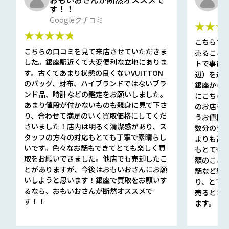
す！！
G
Googleクチコミ
★★★
★★★★★
こちらで
こちらの口コミを見て来店させていただきま
売ること
した。銀座駅近くて大変便利な立地にありま
トで事前
す。古くてあまり状態の良くないVUITTON
辺）を選ん
のバッグ、財布、ハイブランドではないブラ
銀座から徒
ンド品、時計などの鑑定をお願いしました。
にこちら
あまり値段が付かないものも親身に見て下さ
のお店も指輪
り、合わせて満足のいく買取価格にしてくだ
うお値段
さいました！店内は明るく清潔感があり、ス
数分の査定
タッフの方々の対応もとても丁寧で素晴らし
よりも高
いです。色々なお話もできてとても楽しく買
もとても
取をお願いできました。他店でも売却したこ
額のこと
とがありますが、今後はおもいおさんにお願
話など細か
いしようと思います！銀座で買取をお願いす
り、とて
るなら、おもいおさんが断然オススメで
売るとき
す！！
ます。