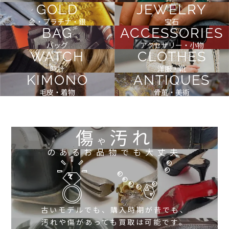
GOLD
JEWELRY
金・プラチナ・銀
宝石
BAG
ACCESSORIES
バッグ
アクセサリー・小物
WATCH
CLOTHES
時計
洋服・靴
KIMONO
ANTIQUES
毛皮・着物
骨董・美術
傷
汚れ
や
のあるお品物でも大丈夫
古いモデルでも、購入時期が昔でも、
汚れや傷があっても買取は可能です。