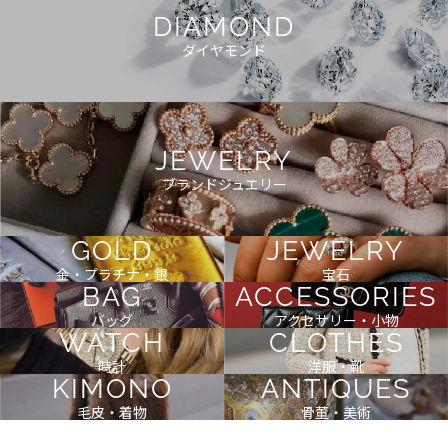
DIAMOND
ダイヤモンド
JEWELRY
ブランドジュエリー
GOLD
JEWELRY
金・プラチナ・銀
宝石
BAG
ACCESSORIES
バッグ
アクセサリー・小物
WATCH
CLOTHES
時計
洋服・靴
KIMONO
ANTIQUES
毛皮・着物
骨董・美術