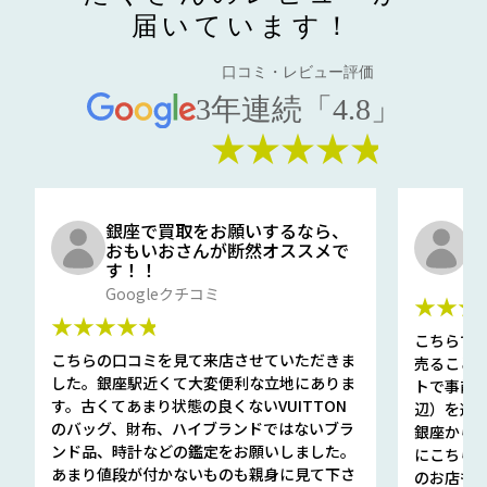
届いています！
口コミ・レビュー評価
3年連続「4.8」
★★★★★
銀座で買取をお願いするなら、
口
おもいおさんが断然オススメで
と
す！！
G
Googleクチコミ
★★★
★★★★★
こちらで
こちらの口コミを見て来店させていただきま
売ること
した。銀座駅近くて大変便利な立地にありま
トで事前
す。古くてあまり状態の良くないVUITTON
辺）を選ん
のバッグ、財布、ハイブランドではないブラ
銀座から徒
ンド品、時計などの鑑定をお願いしました。
にこちら
あまり値段が付かないものも親身に見て下さ
のお店も指輪