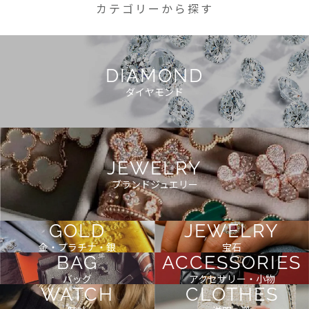
カテゴリーから探す
DIAMOND
ダイヤモンド
JEWELRY
ブランドジュエリー
GOLD
JEWELRY
金・プラチナ・銀
宝石
BAG
ACCESSORIES
バッグ
アクセサリー・小物
WATCH
CLOTHES