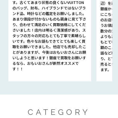
す。古くてあまり状態の良くないVUITTON
辺）を選ん
のバッグ、財布、ハイブランドではないブラ
銀座から徒
ンド品、時計などの鑑定をお願いしました。
にこちら
あまり値段が付かないものも親身に見て下さ
のお店も指輪
り、合わせて満足のいく買取価格にしてくだ
うお値段
さいました！店内は明るく清潔感があり、ス
数分の査定
タッフの方々の対応もとても丁寧で素晴らし
よりも高
いです。色々なお話もできてとても楽しく買
もとても
取をお願いできました。他店でも売却したこ
額のこと
とがありますが、今後はおもいおさんにお願
話など細か
いしようと思います！銀座で買取をお願いす
り、とて
るなら、おもいおさんが断然オススメで
売るとき
す！！
ます。
CATEGORY