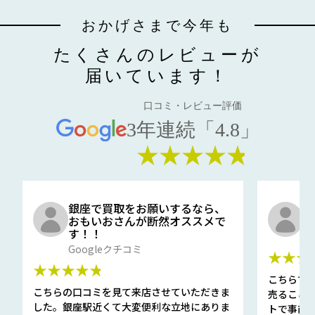
おかげさまで今年も
たくさんのレビューが
届いています！
口コミ・レビュー評価
3年連続「4.8」
★★★★★
銀座で買取をお願いするなら、
口
おもいおさんが断然オススメで
と
す！！
G
Googleクチコミ
★★★
★★★★★
こちらで
こちらの口コミを見て来店させていただきま
売ること
した。銀座駅近くて大変便利な立地にありま
トで事前