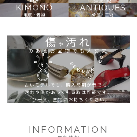
時計
洋服・靴
KIMONO
ANTIQUES
毛皮・着物
骨董・美術
傷
汚れ
や
のあるお品物でも大丈夫
古いモデルでも、購入時期が昔でも、
汚れや傷があっても買取は可能です。
ぜひ一度、査定にお持ちください。
INFORMATION