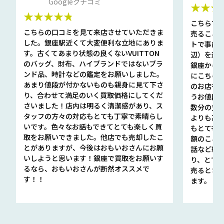
Googleクチコミ
★★★
★★★★★
こちらで
こちらの口コミを見て来店させていただきま
売ること
した。銀座駅近くて大変便利な立地にありま
トで事前
す。古くてあまり状態の良くないVUITTON
辺）を選ん
のバッグ、財布、ハイブランドではないブラ
銀座から徒
ンド品、時計などの鑑定をお願いしました。
にこちら
あまり値段が付かないものも親身に見て下さ
のお店も指輪
り、合わせて満足のいく買取価格にしてくだ
うお値段
さいました！店内は明るく清潔感があり、ス
数分の査定
タッフの方々の対応もとても丁寧で素晴らし
よりも高
いです。色々なお話もできてとても楽しく買
もとても
取をお願いできました。他店でも売却したこ
額のこと
とがありますが、今後はおもいおさんにお願
話など細か
いしようと思います！銀座で買取をお願いす
り、とて
るなら、おもいおさんが断然オススメで
売るとき
す！！
ます。