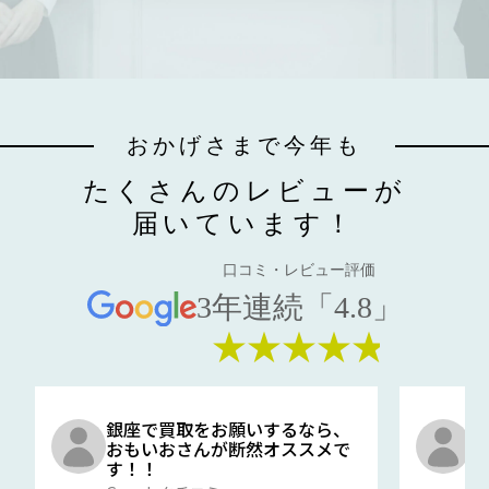
おかげさまで今年も
たくさんのレビューが
届いています！
口コミ・レビュー評価
3年連続「4.8」
★★★★★
銀座で買取をお願いするなら、
口
おもいおさんが断然オススメで
と
す！！
G