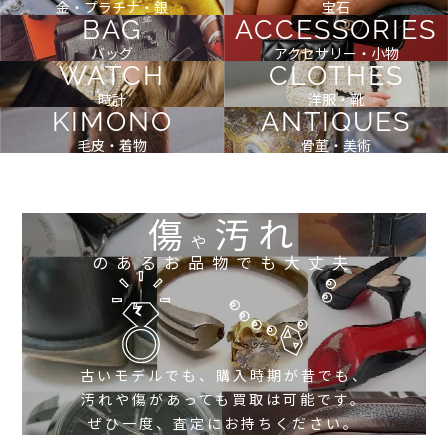
金・プラチナ・銀
宝石
BAG
ACCESSORIES
バッグ
アクセサリー・小物
WATCH
CLOTHES
時計
洋服・靴
KIMONO
ANTIQUES
毛皮・着物
骨董・美術
傷
汚れ
や
のあるお品物でも大丈夫
古いモデルでも、購入時期が昔でも、
汚れや傷があっても買取は可能です。
ぜひ一度、査定にお持ちください。