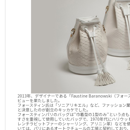
2013年、デザイナーである「Faustine Baranowsk
ビューを果たしました。
フォースティン氏は「ソニアリキエル」など、ファッション業
と決意したのが創立のキッカケでした。
フォースティンパリのバッグは‘‘巾着型の1型のみ‘‘という
すさを重視して使用していたバッグで、1970年代にハリウ
レンチラビットファーのシャーリング、アリニン革）などを
いては、パリにあるオートクチュールの工場と契約しており