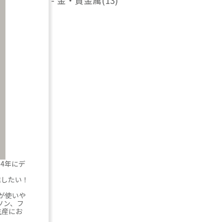
-
金・貴金属
(13)
14年にデ
信したい！
が使いや
ソン、フ
生産にお