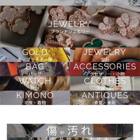
JEWELRY
ブランドジュエリー
GOLD
JEWELRY
金・プラチナ・銀
宝石
BAG
ACCESSORIES
バッグ
アクセサリー・小物
WATCH
CLOTHES
時計
洋服・靴
KIMONO
ANTIQUES
毛皮・着物
骨董・美術
傷
汚れ
や
のあるお品物でも大丈夫