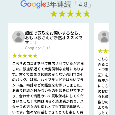
3年連続「4.8」
★★★★★
銀座で買取をお願いするなら、
口
おもいおさんが断然オススメで
と
す！！
G
Googleクチコミ
★★★
★★★★★
こちらで
こちらの口コミを見て来店させていただきま
売ること
した。銀座駅近くて大変便利な立地にありま
トで事前
す。古くてあまり状態の良くないVUITTON
辺）を選ん
のバッグ、財布、ハイブランドではないブラ
銀座から徒
ンド品、時計などの鑑定をお願いしました。
にこちら
あまり値段が付かないものも親身に見て下さ
のお店も指輪
り、合わせて満足のいく買取価格にしてくだ
うお値段
さいました！店内は明るく清潔感があり、ス
数分の査定
タッフの方々の対応もとても丁寧で素晴らし
よりも高
いです。色々なお話もできてとても楽しく買
もとても